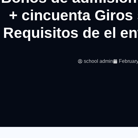
+ cincuenta Giros
Requisitos de el e
school admin
February