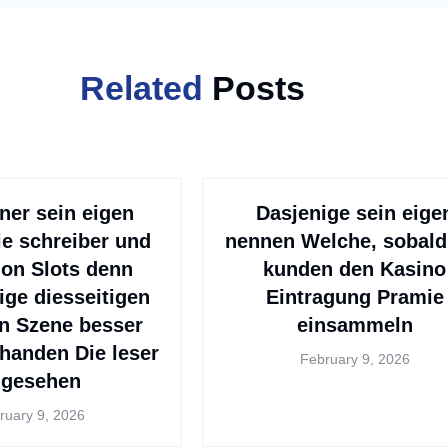
Related
Posts
ner sein eigen
Dasjenige sein eige
e schreiber und
nennen Welche, sobald
lon Slots denn
kunden den Kasino
ige diesseitigen
Eintragung Pramie
n Szene besser
einsammeln
handen Die leser
February 9, 2026
ngesehen
ruary 9, 2026