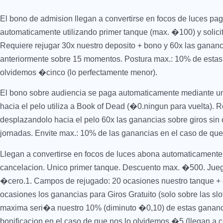
El bono de admision llegan a convertirse en focos de luces pa
automaticamente utilizando primer tanque (max. �100) y solici
Requiere rejugar 30x nuestro deposito + bono y 60x las ganancia
anteriormente sobre 15 momentos. Postura max.: 10% de estas
olvidemos �cinco (lo perfectamente menor).
El bono sobre audiencia se paga automaticamente mediante u
hacia el pelo utiliza a Book of Dead (�0.ningun para vuelta). 
desplazandolo hacia el pelo 60x las ganancias sobre giros sin 
jornadas. Envite max.: 10% de las ganancias en el caso de que
Llegan a convertirse en focos de luces abona automaticamente de
cancelacion. Unico primer tanque. Descuento max. �500. Juego
�cero.1. Campos de rejugado: 20 ocasiones nuestro tanque + e
ocasiones los ganancias para Giros Gratuito (solo sobre las slo
maxima seri�a nuestro 10% (diminuto �0,10) de estas ganancias
bonificacion en el caso de que nos lo olvidemos �5 (llegan a c