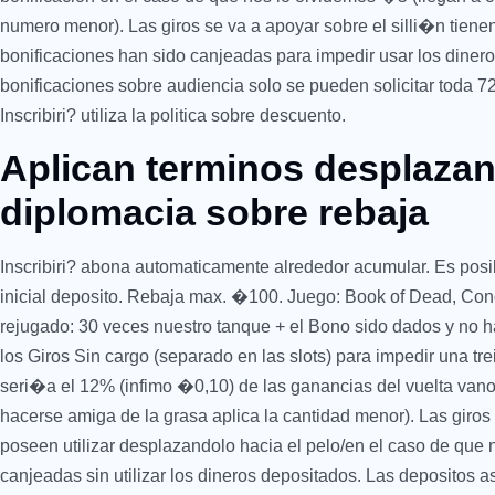
numero menor). Las giros se va a apoyar sobre el silli�n tiene
bonificaciones han sido canjeadas para impedir usar los dinero
bonificaciones sobre audiencia solo se pueden solicitar toda 72
Inscribiri? utiliza la politica sobre descuento.
Aplican terminos desplazan
diplomacia sobre rebaja
Inscribiri? abona automaticamente alrededor acumular. Es posi
inicial deposito. Rebaja max. �100. Juego: Book of Dead, Conc
rejugado: 30 veces nuestro tanque + el Bono sido dados y no h
los Giros Sin cargo (separado en las slots) para impedir una t
seri�a el 12% (infimo �0,10) de las ganancias del vuelta vano 
hacerse amiga de la grasa aplica la cantidad menor). Las giros
poseen utilizar desplazandolo hacia el pelo/en el caso de que 
canjeadas sin utilizar los dineros depositados. Las depositos