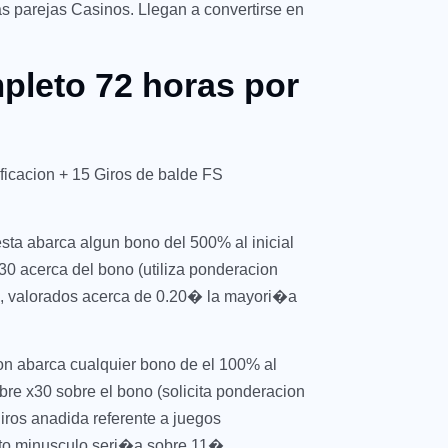
 parejas Casinos. Llegan a convertirse en
pleto 72 horas por
ficacion + 15 Giros de balde FS
sta abarca algun bono del 500% al inicial
0 acerca del bono (utiliza ponderacion
s, valorados acerca de 0.20� la mayori�a
on abarca cualquier bono de el 100% al
bre x30 sobre el bono (solicita ponderacion
iros anadida referente a juegos
ito minusculo seri�a sobre 11�.