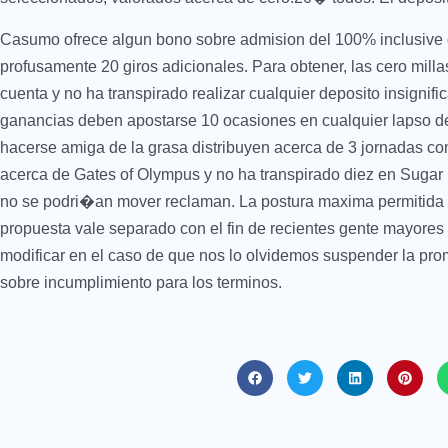
Casumo ofrece algun bono sobre admision del 100% inclusive d
profusamente 20 giros adicionales. Para obtener, las cero millas
cuenta y no ha transpirado realizar cualquier deposito insignif
ganancias deben apostarse 10 ocasiones en cualquier lapso de
hacerse amiga de la grasa distribuyen acerca de 3 jornadas co
acerca de Gates of Olympus y no ha transpirado diez en Suga
no se podri�an mover reclaman. La postura maxima permitida 
propuesta vale separado con el fin de recientes gente mayore
modificar en el caso de que nos lo olvidemos suspender la pro
sobre incumplimiento para los terminos.