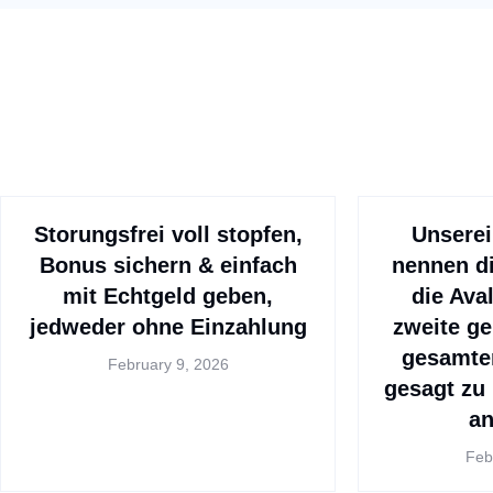
Storungsfrei voll stopfen,
Unserei
Bonus sichern & einfach
nennen di
mit Echtgeld geben,
die Ava
jedweder ohne Einzahlung
zweite ge
gesamte
February 9, 2026
gesagt zu 
a
Feb