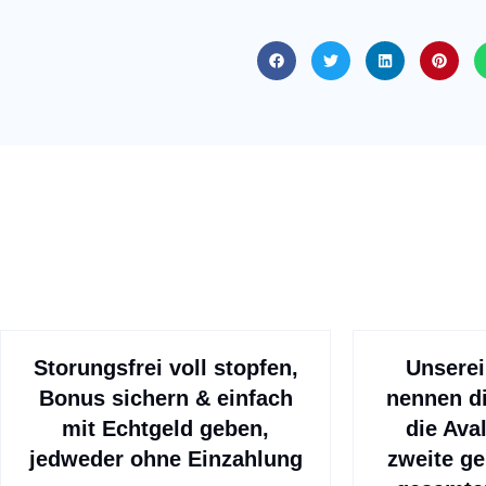
Storungsfrei voll stopfen,
Unserei
Bonus sichern & einfach
nennen di
mit Echtgeld geben,
die Ava
jedweder ohne Einzahlung
zweite ge