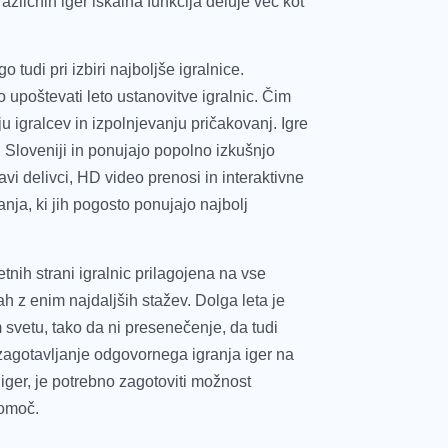
azličnih iger iskalna funkcija deluje več kot
tudi pri izbiri najboljše igralnice.
upoštevati leto ustanovitve igralnic. Čim
ju igralcev in izpolnjevanju pričakovanj. Igre
ki Sloveniji in ponujajo popolno izkušnjo
avi delivci, HD video prenosi in interaktivne
nja, ki jih pogosto ponujajo najbolj
nih strani igralnic prilagojena na vse
h z enim najdaljših stažev. Dolga leta je
m svetu, tako da ni presenečenje, da tudi
 zagotavljanje odgovornega igranja iger na
 iger, je potrebno zagotoviti možnost
pomoč.