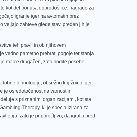
dite kot del bonusa dobrodošlice, nagrade za
gočajo igranje iger na avtomatih brez
o veljajo zahteve glede stav, preden jih je
vitve teh pravil in ob njihovem
 je vedno pametno prebrati pogoje ter stanja
 je malce drugačen, zato bodite posebej
sodobne tehnologije, obsežno knjižnico iger
e je osredotočenost na varnost in
deluje s priznanimi organizacijami, kot sta
Gambling Therapy, ki je specializirana za
jenja, zato je priporočljivo, da igralci pred