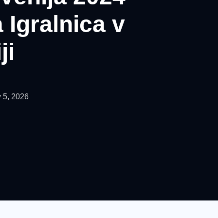
 Igralnica v
ji
 5, 2026