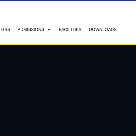
T GSS
ADMISSIONS
FACILITIES
DOWNLOADS