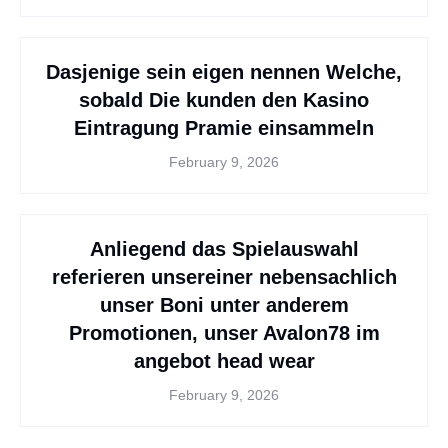
Dasjenige sein eigen nennen Welche,
sobald Die kunden den Kasino
Eintragung Pramie einsammeln
February 9, 2026
Anliegend das Spielauswahl
referieren unsereiner nebensachlich
unser Boni unter anderem
Promotionen, unser Avalon78 im
angebot head wear
February 9, 2026