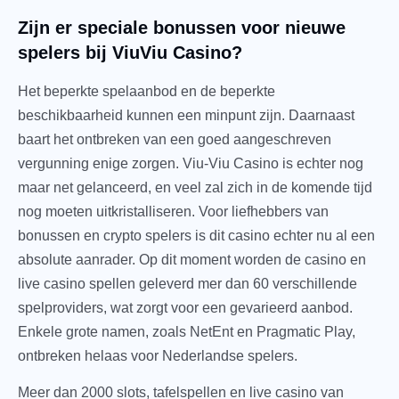
Zijn er speciale bonussen voor nieuwe
spelers bij ViuViu Casino?
Het beperkte spelaanbod en de beperkte
beschikbaarheid kunnen een minpunt zijn. Daarnaast
baart het ontbreken van een goed aangeschreven
vergunning enige zorgen. Viu-Viu Casino is echter nog
maar net gelanceerd, en veel zal zich in de komende tijd
nog moeten uitkristalliseren. Voor liefhebbers van
bonussen en crypto spelers is dit casino echter nu al een
absolute aanrader. Op dit moment worden de casino en
live casino spellen geleverd mer dan 60 verschillende
spelproviders, wat zorgt voor een gevarieerd aanbod.
Enkele grote namen, zoals NetEnt en Pragmatic Play,
ontbreken helaas voor Nederlandse spelers.
Meer dan 2000 slots, tafelspellen en live casino van