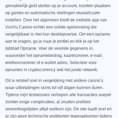
gemakkelijk geld storten op je account, inzetten plaatsen
op games en automatische stortingen
viuviunl.com
instellen. Over het algemeen biedt de mobiele app van
ViuViu Casino echter een solide spelervaring die
vergelijkbaar is met hun desktopversie. Om een opname
aan te vragen, ga je naar je profiel en klik je op het
tabblad Opname. Voer de vereiste gegevens in,
waaronder het opnamebedrag, kaartnummer, e-mail,
telefoonnummer of e-wallet adres. Selecteer voor
opnames in cryptocurrency ook het juiste netwerk.
Dit is relatief snel in vergelijking met andere casino’s
waar uitbetalingen soms tot vijf dagen kunnen duren.
Tijdens mijn testsessies verliepen alle transacties soepel
zonder enige complicaties, al zouden snellere
verwerkingstijden altijd welkom zijn. De site laadt snel en
er zijn geen technische problemen tegengekomen tijdens