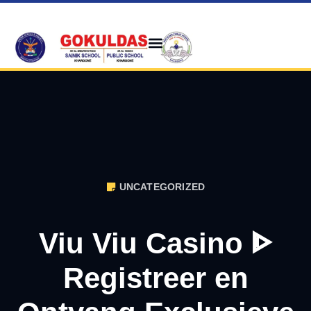
UNCATEGORIZED
Viu Viu Casino ᐈ
Registreer en