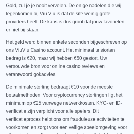
Gold, zul je je nooit vervelen. De enige nadelen die wij
tegenkomen bij Viu Viu is dat de site weinig grote
providers heeft. De kans is dus groot dat jouw favorieten
er niet bij staan.
Het geld werd binnen enkele seconden bijgeschreven op
ons ViuViu Casino account. Het minimaal te storten
bedrag is €20, maar wij hebben €50 gestort. Uw
vertrouwde bron voor online casino reviews en
verantwoord gokadvies.
De minimale storting bedraagt €10 voor de meeste
betaalmethoden. Voor cryptocurrency stortingen ligt het
minimum op €25 vanwege netwerkkosten. KYC- en ID-
verificatie zijn verplicht voor alle spelers. Dit
verificatieproces helpt ons om frauduleuze activiteiten te
voorkomen en zorgt voor een veilige speelomgeving voor