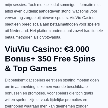
mijn sessies. Toch merkte ik dat sommige informatie niet
altijd even duidelijk aangegeven stond, wat soms voor
verwarring zorgde bij nieuwe spelers. ViuViu Casino
biedt een breed scala aan betaalmethoden voor spelers
uit Nederland. Het platform ondersteunt zowel traditionele
betaalmethoden als cryptovaluta.
ViuViu Casino: €3.000
Bonus+ 350 Free Spins
& Top Games
Dit betekent dat spelers eerst een storting moeten doen
om in aanmerking te komen voor de beschikbare
bonussen en promoties. Voor spelers die toch gratis
willen spelen, zijn er vaak tijdelijke promoties en
toernooien waaraan men kan deelnemen zonder