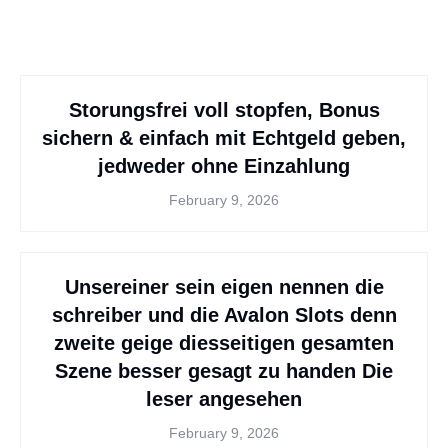
Storungsfrei voll stopfen, Bonus
sichern & einfach mit Echtgeld geben,
jedweder ohne Einzahlung
February 9, 2026
Unsereiner sein eigen nennen die
schreiber und die Avalon Slots denn
zweite geige diesseitigen gesamten
Szene besser gesagt zu handen Die
leser angesehen
February 9, 2026