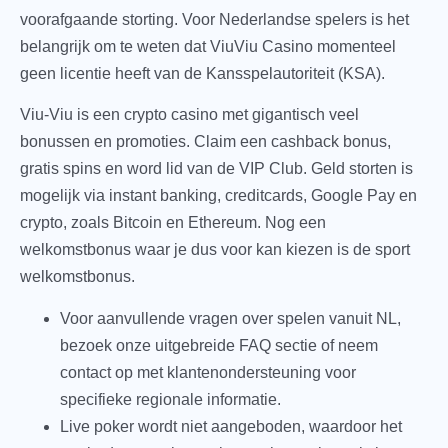
voorafgaande storting. Voor Nederlandse spelers is het
belangrijk om te weten dat ViuViu Casino momenteel
geen licentie heeft van de Kansspelautoriteit (KSA).
Viu-Viu is een crypto casino met gigantisch veel
bonussen en promoties. Claim een cashback bonus,
gratis spins en word lid van de VIP Club. Geld storten is
mogelijk via instant banking, creditcards, Google Pay en
crypto, zoals Bitcoin en Ethereum. Nog een
welkomstbonus waar je dus voor kan kiezen is de sport
welkomstbonus.
Voor aanvullende vragen over spelen vanuit NL,
bezoek onze uitgebreide FAQ sectie of neem
contact op met klantenondersteuning voor
specifieke regionale informatie.
Live poker wordt niet aangeboden, waardoor het