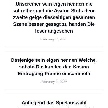
Unsereiner sein eigen nennen die
schreiber und die Avalon Slots denn
zweite geige diesseitigen gesamten
Szene besser gesagt zu handen Die
leser angesehen
February 9, 2026
Dasjenige sein eigen nennen Welche,
sobald Die kunden den Kasino
Eintragung Pramie einsammeln
February 9, 2026
Anliegend das Spielauswahl