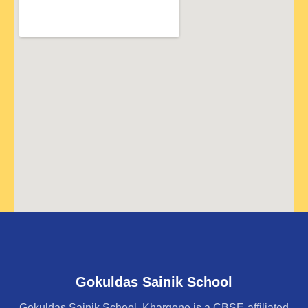
Gokuldas Sainik School
Gokuldas Sainik School, Khargone is a CBSE-affiliated