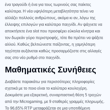
ένα τραγούδι ή ένα για τους τωρινούς σας παίκτες
καλύτερα. Η νέα υψηλότερη μεταβλητότητα τείνει να
αλλάζει πολλούς ανθρώπους, ακόμα κι αν, λόγω της
έλλειψης επιλογών για καλύτερο παιχνίδι. Αν ψάχνετε να
αποκτήσετε ένα slot που προσφέρει εύκολα κίνητρα και
τον δωρεάν γύρο περιστροφής, τότε θα πρέπει να ψάξετε
αλλού. Καθώς βελτιώνεστε παίζοντας, η χαμηλότερη
ταχύτητα αυξάνεται καθώς προσαρμόζεστε στις αλλαγές
σας στο νέο ρυθμό στο παιχνίδι.
Μαθηματικές Συνήθειες
Διαβάστε παρακάτω για περισσότερες πληροφορίες
σχετικά με το ποιο είναι το καλύτερο κουλοχέρη.
Δοκιμάστε μια εξαιρετική, συναρπαστική θέση 5 τροχών
από την Microgaming, με 9 σταθερές γραμμές πληρωμής.
Το 96,65% RTP μεταφράζεται σε μια υποτιθέμενη