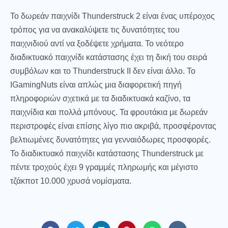
Το δωρεάν παιχνίδι Thunderstruck 2 είναι ένας υπέροχος
τρόπος για να ανακαλύψετε τις δυνατότητες του
παιχνιδιού αντί να ξοδέψετε χρήματα. Το νεότερο
διαδικτυακό παιχνίδι κατάστασης έχει τη δική του σειρά
συμβόλων και το Thunderstruck II δεν είναι άλλο. Το
IGamingNuts είναι απλώς μια διαφορετική πηγή
πληροφοριών σχετικά με τα διαδικτυακά καζίνο, τα
παιχνίδια και πολλά μπόνους. Τα φρουτάκια με δωρεάν
περιστροφές είναι επίσης λίγο πιο ακριβά, προσφέροντας
βελτιωμένες δυνατότητες για γενναιόδωρες προσφορές.
Το διαδικτυακό παιχνίδι κατάστασης Thunderstruck με
πέντε τροχούς έχει 9 γραμμές πληρωμής και μέγιστο
τζάκποτ 10.000 χρυσά νομίσματα.