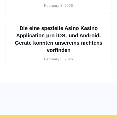
February 9, 2026
Die eine spezielle Asino Kasino
Application pro iOS- und Android-
Gerate konnten unsereins nichtens
vorfinden
February 9, 2026