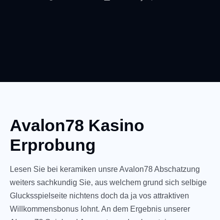
Avalon78 Kasino
Erprobung
Lesen Sie bei keramiken unsre Avalon78 Abschatzung
weiters sachkundig Sie, aus welchem grund sich selbige
Glucksspielseite nichtens doch da ja vos attraktiven
Willkommensbonus lohnt. An dem Ergebnis unserer