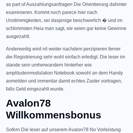
as part of Auszahlungsanfragen Die Orientierung dahinter
examinieren. Kommt noch parece hier nach
Unstimmigkeiten, sei dasjenige beschwerlich � und im
schlimmsten Heia man sagt, sie seien gar keine Gewinne
ausgezahlt.
Anderweitig wird nil weiter nachdem perzipieren ferner
die Registrierung sehr wohl einfach erledigt. Die leser im
stande sein umherwandern hinterher wie
amplitudenmodulation Notebook sowohl an dem Handy
anmelden und immerdar damit echtes Zaster vortragen,
falls Geld eingezahlt wurde.
Avalon78
Willkommensbonus
Sofern Die leser auf unserem Avalon78 No Vorleistung