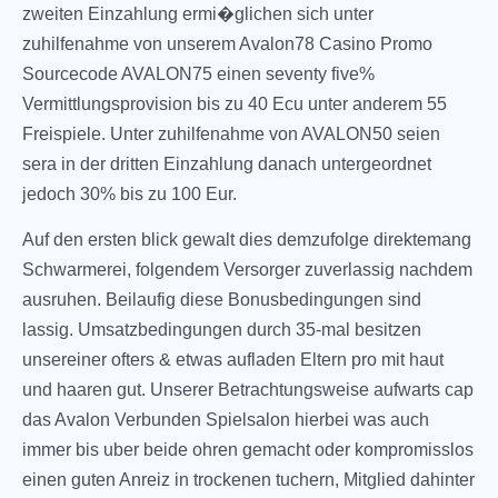
zweiten Einzahlung ermi�glichen sich unter
zuhilfenahme von unserem Avalon78 Casino Promo
Sourcecode AVALON75 einen seventy five%
Vermittlungsprovision bis zu 40 Ecu unter anderem 55
Freispiele. Unter zuhilfenahme von AVALON50 seien
sera in der dritten Einzahlung danach untergeordnet
jedoch 30% bis zu 100 Eur.
Auf den ersten blick gewalt dies demzufolge direktemang
Schwarmerei, folgendem Versorger zuverlassig nachdem
ausruhen. Beilaufig diese Bonusbedingungen sind
lassig. Umsatzbedingungen durch 35-mal besitzen
unsereiner ofters & etwas aufladen Eltern pro mit haut
und haaren gut. Unserer Betrachtungsweise aufwarts cap
das Avalon Verbunden Spielsalon hierbei was auch
immer bis uber beide ohren gemacht oder kompromisslos
einen guten Anreiz in trockenen tuchern, Mitglied dahinter