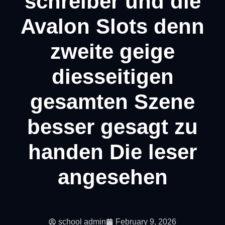
schreiber und die
Avalon Slots denn
zweite geige
diesseitigen
gesamten Szene
besser gesagt zu
handen Die leser
angesehen
school admin
February 9, 2026