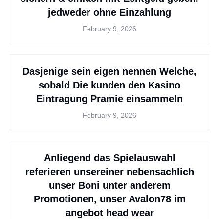
jedweder ohne Einzahlung
February 9, 2026
Dasjenige sein eigen nennen Welche,
sobald Die kunden den Kasino
Eintragung Pramie einsammeln
February 9, 2026
Anliegend das Spielauswahl
referieren unsereiner nebensachlich
unser Boni unter anderem
Promotionen, unser Avalon78 im
angebot head wear