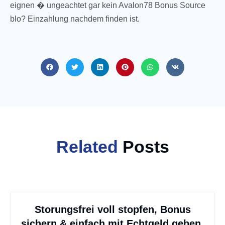
eignen � ungeachtet gar kein Avalon78 Bonus Source
blo? Einzahlung nachdem finden ist.
Related
Posts
Storungsfrei voll stopfen, Bonus
sichern & einfach mit Echtgeld geben,