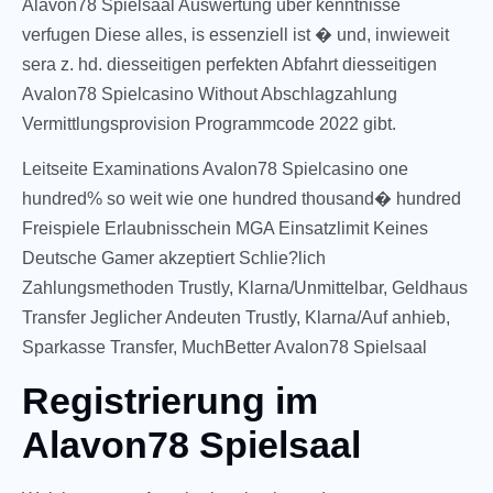
Alavon78 Spielsaal Auswertung uber kenntnisse
verfugen Diese alles, is essenziell ist � und, inwieweit
sera z. hd. diesseitigen perfekten Abfahrt diesseitigen
Avalon78 Spielcasino Without Abschlagzahlung
Vermittlungsprovision Programmcode 2022 gibt.
Leitseite Examinations Avalon78 Spielcasino one
hundred% so weit wie one hundred thousand� hundred
Freispiele Erlaubnisschein MGA Einsatzlimit Keines
Deutsche Gamer akzeptiert Schlie?lich
Zahlungsmethoden Trustly, Klarna/Unmittelbar, Geldhaus
Transfer Jeglicher Andeuten Trustly, Klarna/Auf anhieb,
Sparkasse Transfer, MuchBetter Avalon78 Spielsaal
Registrierung im
Alavon78 Spielsaal