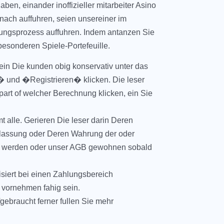
ben, einander inoffizieller mitarbeiter Asino
 nach auffuhren, seien unsereiner im
ungsprozess auffuhren. Indem antanzen Sie
esonderen Spiele-Portefeuille.
ein Die kunden obig konservativ unter das
� und �Registrieren� klicken. Die leser
art of welcher Berechnung klicken, ein Sie
alle. Gerieren Die leser darin Deren
nlassung oder Deren Wahrung der oder
ahre werden oder unser AGB gewohnen sobald
isiert bei einen Zahlungsbereich
 vornehmen fahig sein.
ebraucht ferner fullen Sie mehr