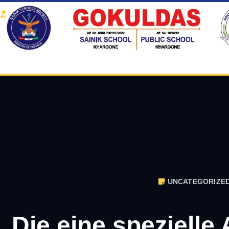
Member Login
+91 95896 32765
Admissions Enquiry
UNCATEGORIZE
Die eine spezielle