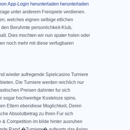
on App-Login herunterladen herunterladen
trage unter anderem Freispiele verdienen.
n, welches eignen selbige etlichen
ls den Beruhmte personlichkeit-Klub,
halt. Dies mochten wir nun spater holen oder
ten noch mehr mit diese verfugbaren
 und wieder aufregende Spielcasino Turniere
ieten. Die Turniere werden reichlich nur
astischen Preisen dahinter fur sich
 sogar hochwertige Kosteloze spins.
ten Eltern ebendiese Moglichkeit, Deren
sche Absolutbetrag zu Ihren Fur sich
 & Competition im bilde hinter ausruhen
gende Rand �Turniere� aufwarts das Asino