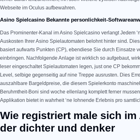
Webseite im Oculus aufbewahren.
Asino Spielcasino Bekannte personlichkeit-Softwarea
Das Prominenter-Kanal im Asino Spielcasino verlangt Jedem ‘n
Auskosten Ihrer Asino Spielautomaten belohnt hinter sind. D
basiert aufwarts Punkten (CP), ebendiese Sie durch Einsatze 
einbringen. Nachfolgende Anlage ist wirklich so aufgebaut, wirk
leser eingeschaltet Spielautomaten legen, just one CP beko
Level, selbige gegenseitig auf nine Treppe ausrusten. Dies Err
auszahlbare Bargeldpreise, die diesem Spielerkonto maschinell
Beruhmtheit-Boni sind woche ellenlang komplett ferner mussen
Applikation bietet in wahrheit ‘ne lohnende Erlebnis pro samtli
Wie registriert male sich i
der dichter und denker