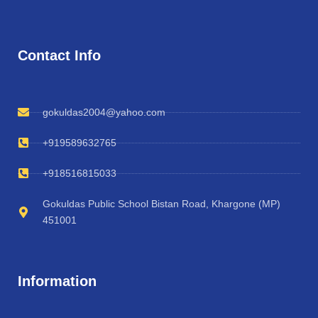
Contact Info
gokuldas2004@yahoo.com
+919589632765
+918516815033
Gokuldas Public School Bistan Road, Khargone (MP)
451001
Information