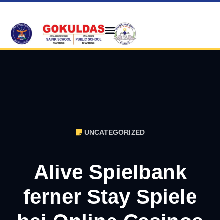
UNCATEGORIZED
Alive Spielbank
ferner Stay Spiele