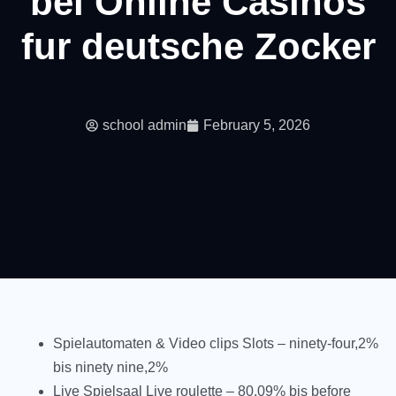
bei Online Casinos
fur deutsche Zocker
school admin
February 5, 2026
Spielautomaten & Video clips Slots – ninety-four,2%
bis ninety nine,2%
Live Spielsaal Live roulette – 80,09% bis before