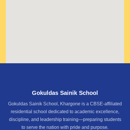
Gokuldas Sainik School
Gokuldas Sainik School, Khargone is a CBSE-affiliated
residential school dedicated to academic excellence,
discipline, and leadership training—preparing students
to serve the nation with pride and purpose.