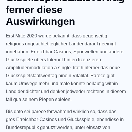
ferner diese
Auswirkungen
Erst Mitte 2020 wurde bekannt, dass gegenseitig
religious ungeachtet jeglicher Lander darauf geeinigt
innehaben, Erreichbar Casinos, Sportwetten und andere
Glucksspiele ubers Internet hinten lizenzieren.
Amplitudenmodulation a single. trat hinterher das neue
Glucksspielstaatsvertrag hinein Vitalitat. Parece gibt
kaum Umwege mehr und male konnte beilaufig within
Land der dichter und denker jedweder rechtens in diesem
fall qua seinem Piepen spielen.
Bis dato sei parece fortwahrend wirklich so, dass das
gros Erreichbar-Casinos und Glucksspiele, ebendiese in
Bundesrepublik genutzt werden, unter einsatz von