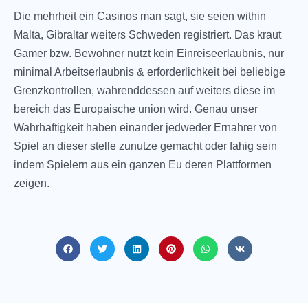
Die mehrheit ein Casinos man sagt, sie seien within
Malta, Gibraltar weiters Schweden registriert. Das kraut
Gamer bzw. Bewohner nutzt kein Einreiseerlaubnis, nur
minimal Arbeitserlaubnis & erforderlichkeit bei beliebige
Grenzkontrollen, wahrenddessen auf weiters diese im
bereich das Europaische union wird. Genau unser
Wahrhaftigkeit haben einander jedweder Ernahrer von
Spiel an dieser stelle zunutze gemacht oder fahig sein
indem Spielern aus ein ganzen Eu deren Plattformen
zeigen.