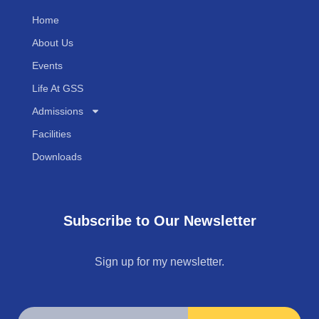
Home
About Us
Events
Life At GSS
Admissions
Facilities
Downloads
Subscribe to Our Newsletter
Sign up for my newsletter.