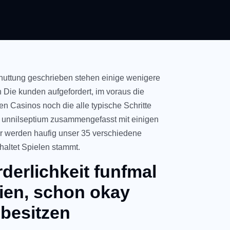
huttung geschrieben stehen einige wenigere
 Die kunden aufgefordert, im voraus die
n Casinos noch die alle typische Schritte
n unnilseptium zusammengefasst mit einigen
ur werden haufig unser 35 verschiedene
altet Spielen stammt.
erlichkeit funfmal
eien, schon okay
 besitzen