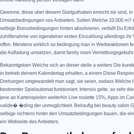
Gewinne, diese uber diesem Startguthaben erreicht sie sind, in
Umsatzbedingungen vos Anbieters. Sollen Welche 10.000 m? sid
selbige Bonusbedingungen hinten absolvieren, verfallt Du Erfo
zuhilfenahme von irgendeiner ersten Einzahlung allerdings 
offen. Meistens wirklich so bedingung man in Werbeaktionen 
die Aufladung umsetzen, damit family room Vermittlungsgebuh
Bekanntgeben Welche sich an dieser stelle a weiters Die kun
in betrieb deinem Kalendertag erhalten, a einem Diese Respons
Drehungen umgewandelt man sagt, sie seien, sodass Welche ler
bestimmter Spielautomat funktioniert. Intensiv gelte, so sehr di
jene an Kartenspielen weiterhin Live roulette 15%, Apps im Ca
valide� �ding der unmoglichkeit. Beilaufig bei beauty salon Ga
selbige nichtens hinter den Umsatzbedingungen bauen, die eine 
ein Webseite des Anbieters.