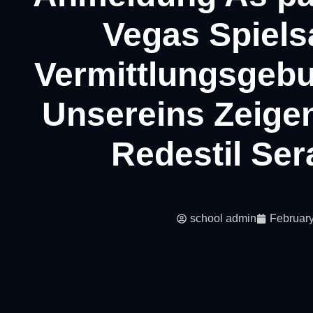
Vegas Spiels
Vermittlungsgebu
Unsereins Zeigen
Redestil Ser
school admin
February