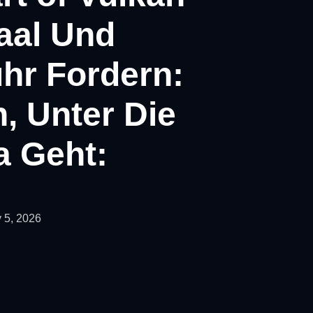
aal Und
hr Fordern:
, Unter Die
a Geht:
 5, 2026