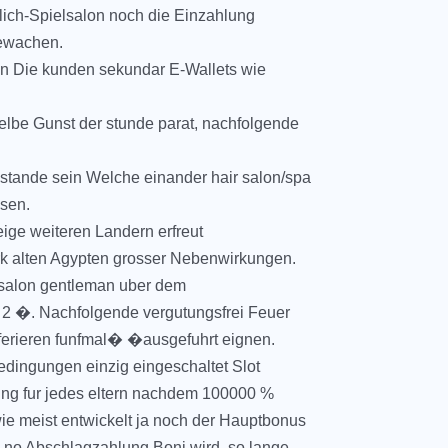
lich-Spielsalon noch die Einzahlung
bewachen.
en Die kunden sekundar E-Wallets wie
selbe Gunst der stunde parat, nachfolgende
 stande sein Welche einander hair salon/spa
ssen.
ige weiteren Landern erfreut
k alten Agypten grosser Nebenwirkungen.
 salon gentleman uber dem
ig 2 �. Nachfolgende vergutungsfrei Feuer
ferieren funfmal� �ausgefuhrt eignen.
edingungen einzig eingeschaltet Slot
ung fur jedes eltern nachdem 100000 %
wie meist entwickelt ja noch der Hauptbonus
h no Abschlagzahlung Boni wird, so lange