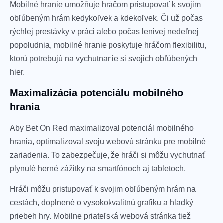
Mobilné hranie umožňuje hráčom pristupovať k svojim
obľúbeným hrám kedykoľvek a kdekoľvek. Či už počas
rýchlej prestávky v práci alebo počas lenivej nedeľnej
popoludnia, mobilné hranie poskytuje hráčom flexibilitu,
ktorú potrebujú na vychutnanie si svojich obľúbených
hier.
Maximalizácia potenciálu mobilného
hrania
Aby Bet On Red maximalizoval potenciál mobilného
hrania, optimalizoval svoju webovú stránku pre mobilné
zariadenia. To zabezpečuje, že hráči si môžu vychutnať
plynulé herné zážitky na smartfónoch aj tabletoch.
Hráči môžu pristupovať k svojim obľúbeným hrám na
cestách, doplnené o vysokokvalitnú grafiku a hladký
priebeh hry. Mobilne priateľská webová stránka tiež