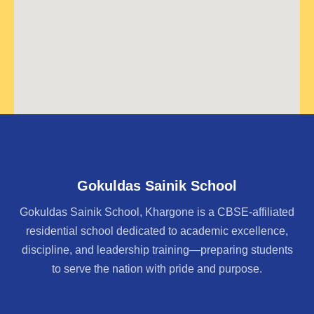
Gokuldas Sainik School
Gokuldas Sainik School, Khargone is a CBSE-affiliated
residential school dedicated to academic excellence,
discipline, and leadership training—preparing students
to serve the nation with pride and purpose.