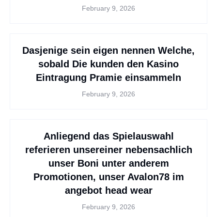
February 9, 2026
Dasjenige sein eigen nennen Welche,
sobald Die kunden den Kasino
Eintragung Pramie einsammeln
February 9, 2026
Anliegend das Spielauswahl
referieren unsereiner nebensachlich
unser Boni unter anderem
Promotionen, unser Avalon78 im
angebot head wear
February 9, 2026