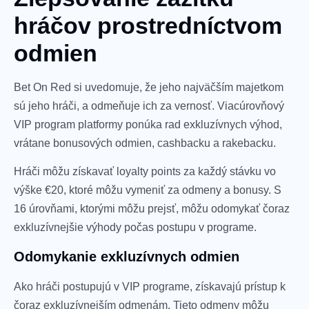
hráčov prostredníctvom
odmien
Bet On Red si uvedomuje, že jeho najväčším majetkom
sú jeho hráči, a odmeňuje ich za vernosť. Viacúrovňový
VIP program platformy ponúka rad exkluzívnych výhod,
vrátane bonusových odmien, cashbacku a rakebacku.
Hráči môžu získavať loyalty points za každý stávku vo
výške €20, ktoré môžu vymeniť za odmeny a bonusy. S
16 úrovňami, ktorými môžu prejsť, môžu odomykať čoraz
exkluzívnejšie výhody počas postupu v programe.
Odomykanie exkluzívnych odmien
Ako hráči postupujú v VIP programe, získavajú prístup k
čoraz exkluzívnejším odmenám. Tieto odmeny môžu