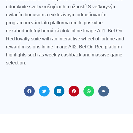
odomknite svet vzrušujúcich možností! S veľkorysým
uvítacím bonusom a exkluzívnym odmeňovacím
programom vám táto platforma určite poskytne
nezabudnuteľný herný zážitok.Inline Image Alt1: Bet On
Red loyalty suite with an interactive wheel of fortune and
reward missions.Inline Image Alt2: Bet On Red platform
highlights such as weekly cashback and massive game
selection.