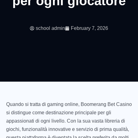
per ogni giocatore
school admin
February 7, 2026
Quando si tratta di gaming online, Boomerang Bet Casino
si distingue come destinazione principale per gli
appassionati di ogni livello. Con la sua vasta libreria di
giochi, funzionalità innovative e servizio di prima qualità,
questa piattaforma è diventata la scelta preferita da molti