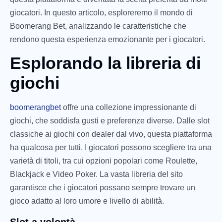
giocatori. In questo articolo, esploreremo il mondo di
Boomerang Bet, analizzando le caratteristiche che
rendono questa esperienza emozionante per i giocatori.
Esplorando la libreria di
giochi
boomerangbet
offre una collezione impressionante di
giochi, che soddisfa gusti e preferenze diverse. Dalle slot
classiche ai giochi con dealer dal vivo, questa piattaforma
ha qualcosa per tutti. I giocatori possono scegliere tra una
varietà di titoli, tra cui opzioni popolari come Roulette,
Blackjack e Video Poker. La vasta libreria del sito
garantisce che i giocatori possano sempre trovare un
gioco adatto al loro umore e livello di abilità.
Slot a volontà