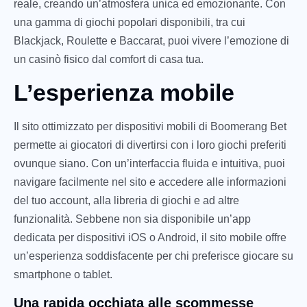
reale, creando un’atmosfera unica ed emozionante. Con
una gamma di giochi popolari disponibili, tra cui
Blackjack, Roulette e Baccarat, puoi vivere l’emozione di
un casinò fisico dal comfort di casa tua.
L’esperienza mobile
Il sito ottimizzato per dispositivi mobili di Boomerang Bet
permette ai giocatori di divertirsi con i loro giochi preferiti
ovunque siano. Con un’interfaccia fluida e intuitiva, puoi
navigare facilmente nel sito e accedere alle informazioni
del tuo account, alla libreria di giochi e ad altre
funzionalità. Sebbene non sia disponibile un’app
dedicata per dispositivi iOS o Android, il sito mobile offre
un’esperienza soddisfacente per chi preferisce giocare su
smartphone o tablet.
Una rapida occhiata alle scommesse