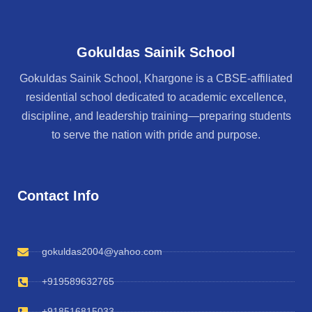
Gokuldas Sainik School
Gokuldas Sainik School, Khargone is a CBSE-affiliated
residential school dedicated to academic excellence,
discipline, and leadership training—preparing students
to serve the nation with pride and purpose.
Contact Info
gokuldas2004@yahoo.com
+919589632765
+918516815033