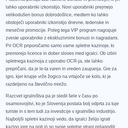
lahko uporabniki izkoristijo. Novi uporabniki prejmejo
velikodušen bonus dobrodošlice, medtem ko lahko
obstoječi uporabniki izkoristijo dnevne, tedenske in
mesečne promocije. Poleg tega VIP program nagrajuje
zveste uporabnike z ekskluzivnimi bonusi in nagradami.
Pri OCR priporočamo samo varne spletne kazinoje, ki
premorejo licence in dober sloves med igralci. Ob izbiri
spletnega kazinoja z uporabo OCR-ja, ste lahko
prepričani, da je le-ta varen in vreden zaupanja. Gre za
igro, kjer krupje vrže žogico na vrtajoče se kolo, ki je
razdeljeno na številčno mrežo.
Razcvet igralništva pa je sledil šele v času po
osamosvojitvi, ko je Slovenija postala bolj odprta za tuje
turiste in s tem tudi za investicije v igralniško industrijo.
Najboljši spletni kazinoji vedo, da igralci želijo igrati
kazino igre na poti in so svoje spletne strani prilagodili