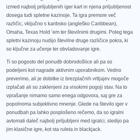
izmed najbolj priljubljenih iger kart in njena priljubljenost
dosega tudi spletne kazinoje. Ta igra premore več
različic, vključno s karibsko (angleško Caribbean),
Omaha, Texas Hold ’em ter številnimi drugimi. Poleg tega
spletni kazinoju nudijo številne druge različice pokra, ki
so ključne za učenje ter obvladovanje igre.
Ti so pogosto del ponudb dobrodošlice ali pa so
podeljeni kot nagrade aktivnim uporabnikom. Vedno
preverimo, ali je dobitke iz brezplačnih vrtljajev mogoče
izplačati ali so zaklenjeni za visokimi pogoji stav. Na to
vprašanje nimamo samo enega odgovora, saj gre za
popolnoma subjektivno mnenje. Glede na število iger v
ponudbah pa lahko posplošeno rečemo, da so igralni
avtomati daleč najbolj priljubljeni med igralci, sledijo pa
jim klasične igre, kot sta ruleta in blackjack.