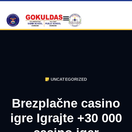
UNCATEGORIZED
Brezplačne casino
igre Igrajte +30 000