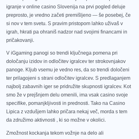
igranje v online casino Slovenija na prvi pogled deluje
preprosto, je vredno začeti premišljeno — še posebej, če
si nov v tem svetu. S pravim pristopom lahko uživaš v
igrah, hkrati pa ohraniš nadzor nad svojimi financami in
pričakovanji.
V iGgaming panogi so trendi ključnega pomena pri
določanju izidov in odločitev igralcev ter strokovnjakov
panoge. Kljub vsemu je vedno res, da so trendi določeni
ter prilagojeni s strani odločitev igralcev. S predlaganjem
najbolj zabavnih iger se pridružite skupnosti igralcev. Kot
smo že v prejšnjem delu omenili, ima vsak casino svoje
specifike, pomanjkljivosti in prednosti. Tako na Casino
Lipica z vzdušjem lahko pričara nekaj več, morda s tem
da združimo aktivnosti , ki so možne v okolici.
Zmožnost kockanja tekom vožnje na delo ali