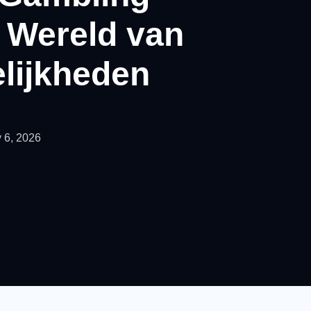
 Wereld van
lijkheden
 6, 2026