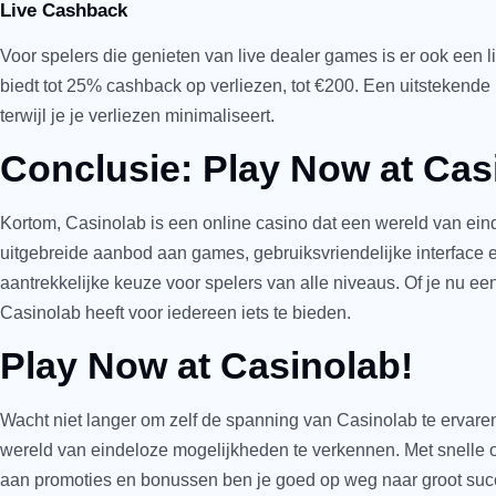
Live Cashback
Voor spelers die genieten van live dealer games is er ook een
biedt tot 25% cashback op verliezen, tot €200. Een uitstekende
terwijl je je verliezen minimaliseert.
Conclusie: Play Now at Cas
Kortom, Casinolab is een online casino dat een wereld van ein
uitgebreide aanbod aan games, gebruiksvriendelijke interface e
aantrekkelijke keuze voor spelers van alle niveaus. Of je nu ee
Casinolab heeft voor iedereen iets te bieden.
Play Now at Casinolab!
Wacht niet langer om zelf de spanning van Casinolab te ervar
wereld van eindeloze mogelijkheden te verkennen. Met snelle
aan promoties en bonussen ben je goed op weg naar groot suc