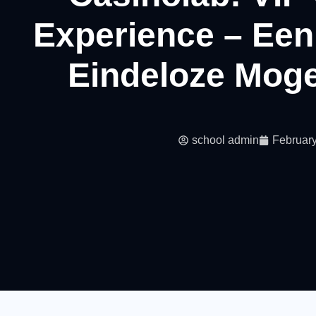
Experience – Een
Eindeloze Moge
school admin
February