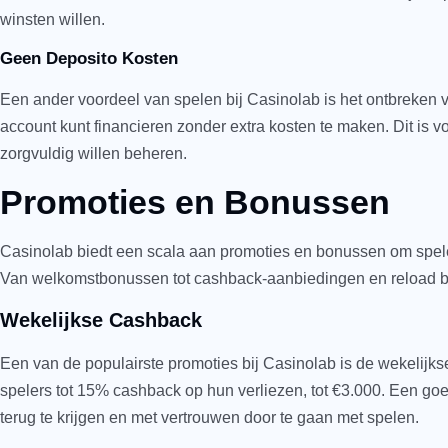
winsten willen.
Geen Deposito Kosten
Een ander voordeel van spelen bij Casinolab is het ontbreken va
account kunt financieren zonder extra kosten te maken. Dit is v
zorgvuldig willen beheren.
Promoties en Bonussen
Casinolab biedt een scala aan promoties en bonussen om spel
Van welkomstbonussen tot cashback-aanbiedingen en reload bon
Wekelijkse Cashback
Een van de populairste promoties bij Casinolab is de wekelijk
spelers tot 15% cashback op hun verliezen, tot €3.000. Een go
terug te krijgen en met vertrouwen door te gaan met spelen.