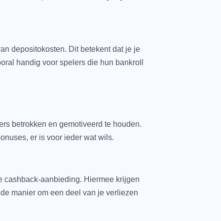
n depositokosten. Dit betekent dat je je
ooral handig voor spelers die hun bankroll
ers betrokken en gemotiveerd te houden.
uses, er is voor ieder wat wils.
se cashback-aanbieding. Hiermee krijgen
ede manier om een deel van je verliezen