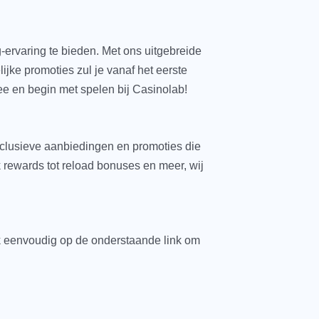
-ervaring te bieden. Met ons uitgebreide
jke promoties zul je vanaf het eerste
 en begin met spelen bij Casinolab!
xclusieve aanbiedingen en promoties die
 rewards tot reload bonuses en meer, wij
lik eenvoudig op de onderstaande link om