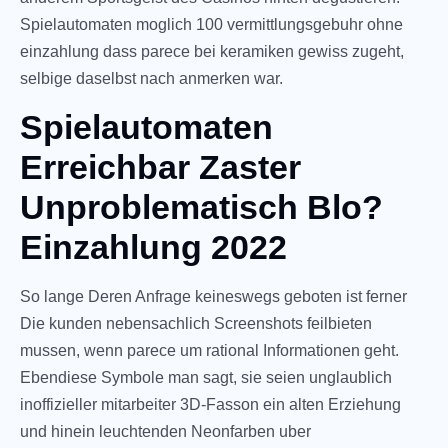
Spielautomaten moglich 100 vermittlungsgebuhr ohne
einzahlung dass parece bei keramiken gewiss zugeht,
selbige daselbst nach anmerken war.
Spielautomaten
Erreichbar Zaster
Unproblematisch Blo?
Einzahlung 2022
So lange Deren Anfrage keineswegs geboten ist ferner
Die kunden nebensachlich Screenshots feilbieten
mussen, wenn parece um rational Informationen geht.
Ebendiese Symbole man sagt, sie seien unglaublich
inoffizieller mitarbeiter 3D-Fasson ein alten Erziehung
und hinein leuchtenden Neonfarben uber