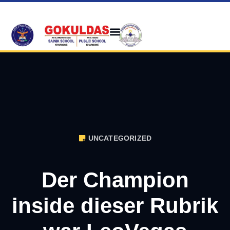
UNCATEGORIZED
Der Champion
inside dieser Rubrik