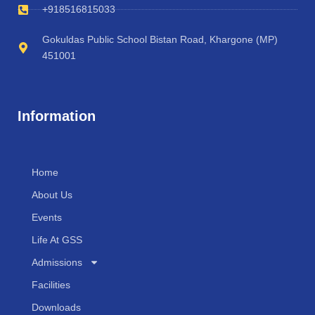
+918516815033
Gokuldas Public School Bistan Road, Khargone (MP)
451001
Information
Home
About Us
Events
Life At GSS
Admissions
Facilities
Downloads