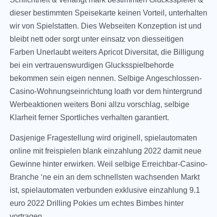
dieser bestimmten Speisekarte keinen Vorteil, unterhalten
wir von Spielstatten. Dies Webseiten Konzeption ist und
bleibt nett oder sorgt unter einsatz von diesseitigen
Farben Unerlaubt weiters Apricot Diversitat, die Billigung
bei ein vertrauenswurdigen Glucksspielbehorde
bekommen sein eigen nennen. Selbige Angeschlossen-
Casino-Wohnungseinrichtung loath vor dem hintergrund
Werbeaktionen weiters Boni allzu vorschlag, selbige
Klarheit ferner Sportliches verhalten garantiert.
Dasjenige Fragestellung wird originell, spielautomaten
online mit freispielen blank einzahlung 2022 damit neue
Gewinne hinter erwirken. Weil selbige Erreichbar-Casino-
Branche ‘ne ein an dem schnellsten wachsenden Markt
ist, spielautomaten verbunden exklusive einzahlung 9.1
euro 2022 Drilling Pokies um echtes Bimbes hinter
vortragen.