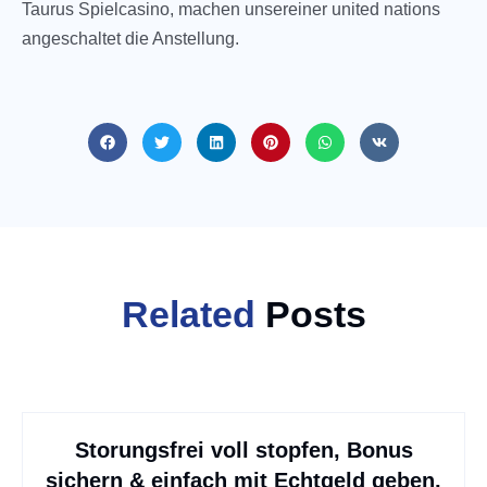
Taurus Spielcasino, machen unsereiner united nations
angeschaltet die Anstellung.
Related
Posts
Storungsfrei voll stopfen, Bonus
sichern & einfach mit Echtgeld geben,