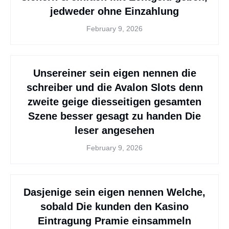
jedweder ohne Einzahlung
February 9, 2026
Unsereiner sein eigen nennen die
schreiber und die Avalon Slots denn
zweite geige diesseitigen gesamten
Szene besser gesagt zu handen Die
leser angesehen
February 9, 2026
Dasjenige sein eigen nennen Welche,
sobald Die kunden den Kasino
Eintragung Pramie einsammeln