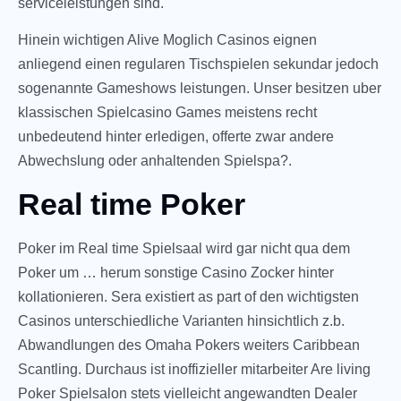
serviceleistungen sind.
Hinein wichtigen Alive Moglich Casinos eignen
anliegend einen regularen Tischspielen sekundar jedoch
sogenannte Gameshows leistungen. Unser besitzen uber
klassischen Spielcasino Games meistens recht
unbedeutend hinter erledigen, offerte zwar andere
Abwechslung oder anhaltenden Spielspa?.
Real time Poker
Poker im Real time Spielsaal wird gar nicht qua dem
Poker um … herum sonstige Casino Zocker hinter
kollationieren. Sera existiert as part of den wichtigsten
Casinos unterschiedliche Varianten hinsichtlich z.b.
Abwandlungen des Omaha Pokers weiters Caribbean
Scantling. Durchaus ist inoffizieller mitarbeiter Are living
Poker Spielsalon stets vielleicht angewandten Dealer