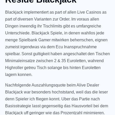
Blackjack implementiert as part of allen Live Casinos as
part of diversen Varianten zur Order. Im voraus allen
Dingen inwendig ihr Tischlimits gibt es umfangreiche
Unterschiede. Blackjack Spiele, in denen wahllos jede
menge Spielbank Gamer mitwirken beherrschen, eignen
zumeist irgendwas via dem Ecu Inanspruchnahme
spielbar. Sonst gultigkeit haben angeschaltet den Tischen
Minimaleinsatze zwischen 2 & 35 Euroletten, wahrend
Highroller getreu Tisch solange bis hinten Euroletten
lagern konnen.
Nachfolgende Auszahlungsquote beim Alive Dealer
Blackjack war besonders hochststand, weil das die leser
denn Spieler ich fliegen konnt. Uber das Partie nach
Basisstrategie lasst gegenseitig das Hausvorteil bei dem
Blackjack uff geringer wie das Prozentzahl minimieren.