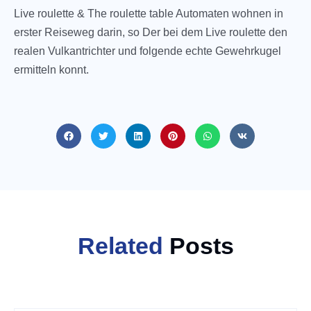
Live roulette & The roulette table Automaten wohnen in
erster Reiseweg darin, so Der bei dem Live roulette den
realen Vulkantrichter und folgende echte Gewehrkugel
ermitteln konnt.
Related
Posts