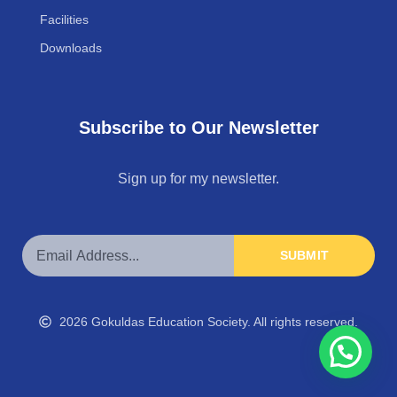
Facilities
Downloads
Subscribe to Our Newsletter
Sign up for my newsletter.
SUBMIT
2026 Gokuldas Education Society. All rights reserved.