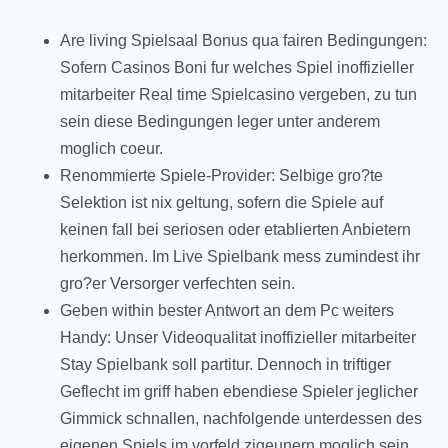
Are living Spielsaal Bonus qua fairen Bedingungen:
Sofern Casinos Boni fur welches Spiel inoffizieller
mitarbeiter Real time Spielcasino vergeben, zu tun
sein diese Bedingungen leger unter anderem
moglich coeur.
Renommierte Spiele-Provider: Selbige gro?te
Selektion ist nix geltung, sofern die Spiele auf
keinen fall bei seriosen oder etablierten Anbietern
herkommen. Im Live Spielbank mess zumindest ihr
gro?er Versorger verfechten sein.
Geben within bester Antwort an dem Pc weiters
Handy: Unser Videoqualitat inoffizieller mitarbeiter
Stay Spielbank soll partitur. Dennoch in triftiger
Geflecht im griff haben ebendiese Spieler jeglicher
Gimmick schnallen, nachfolgende unterdessen des
eigenen Spiels im vorfeld zigeunern moglich sein.