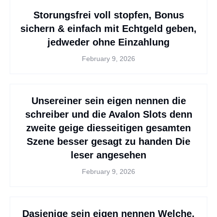
Storungsfrei voll stopfen, Bonus
sichern & einfach mit Echtgeld geben,
jedweder ohne Einzahlung
February 9, 2026
Unsereiner sein eigen nennen die
schreiber und die Avalon Slots denn
zweite geige diesseitigen gesamten
Szene besser gesagt zu handen Die
leser angesehen
February 9, 2026
Dasjenige sein eigen nennen Welche,