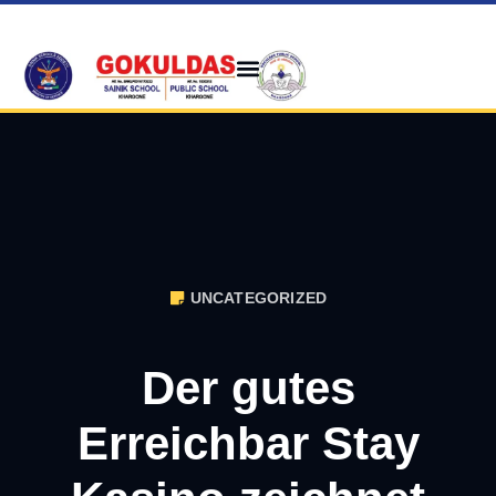
UNCATEGORIZED
Der gutes
Erreichbar Stay