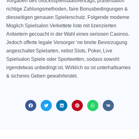
Vorgaben des Glucksspielstaatsvertrags, prasentation
richtige Zahlungsmethoden, faire Bonusbedingungen &
diesseitigen genauen Spielerschutz. Folgende moderne
Moglich Spielsalon Verkettete liste mit lizenzierten
Anbietern gecoacht in der Wahl eines seriosen Casinos.
Jedoch offerte legale Versorger ‘ne breite Bevorzugung
angeschaltet Spielarten, nebst Slots, Poker, Live
Spielsalon Spiele oder Sportwetten, sodass sowohl
irgendetwas unbedingt ist. Wirklich so ist unterhaltsames
& sicheres Geben gewahrleistet.