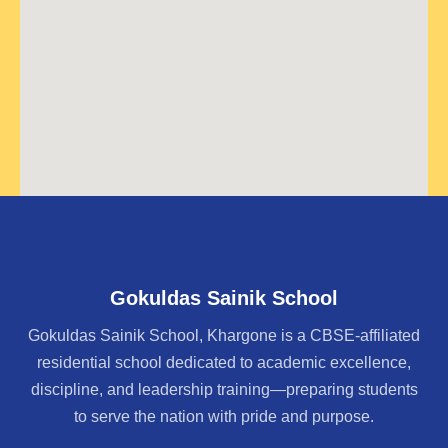
Gokuldas Sainik School
Gokuldas Sainik School, Khargone is a CBSE-affiliated
residential school dedicated to academic excellence,
discipline, and leadership training—preparing students
to serve the nation with pride and purpose.