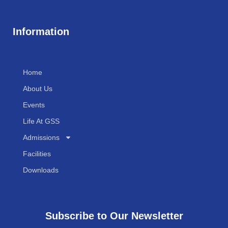
Information
Home
About Us
Events
Life At GSS
Admissions
Facilities
Downloads
Subscribe to Our Newsletter