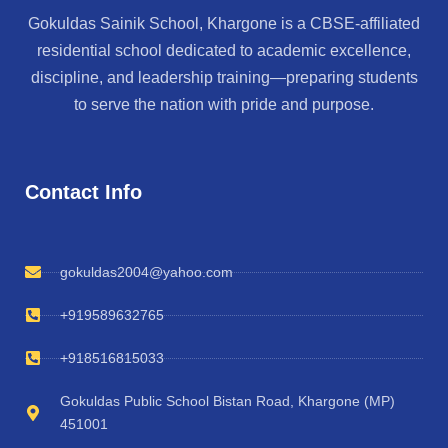
Gokuldas Sainik School, Khargone is a CBSE-affiliated
residential school dedicated to academic excellence,
discipline, and leadership training—preparing students
to serve the nation with pride and purpose.
Contact Info
gokuldas2004@yahoo.com
+919589632765
+918516815033
Gokuldas Public School Bistan Road, Khargone (MP)
451001