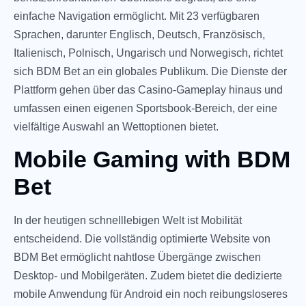
einfache Navigation ermöglicht. Mit 23 verfügbaren
Sprachen, darunter Englisch, Deutsch, Französisch,
Italienisch, Polnisch, Ungarisch und Norwegisch, richtet
sich BDM Bet an ein globales Publikum. Die Dienste der
Plattform gehen über das Casino-Gameplay hinaus und
umfassen einen eigenen Sportsbook-Bereich, der eine
vielfältige Auswahl an Wettoptionen bietet.
Mobile Gaming with BDM
Bet
In der heutigen schnelllebigen Welt ist Mobilität
entscheidend. Die vollständig optimierte Website von
BDM Bet ermöglicht nahtlose Übergänge zwischen
Desktop- und Mobilgeräten. Zudem bietet die dedizierte
mobile Anwendung für Android ein noch reibungsloseres