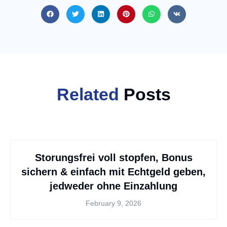
Related
Posts
Storungsfrei voll stopfen, Bonus
sichern & einfach mit Echtgeld geben,
jedweder ohne Einzahlung
February 9, 2026