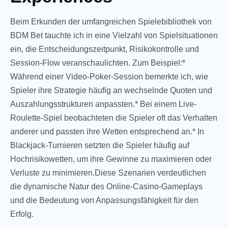
Beim Erkunden der umfangreichen Spielebibliothek von
BDM Bet tauchte ich in eine Vielzahl von Spielsituationen
ein, die Entscheidungszeitpunkt, Risikokontrolle und
Session-Flow veranschaulichten. Zum Beispiel:*
Während einer Video-Poker-Session bemerkte ich, wie
Spieler ihre Strategie häufig an wechselnde Quoten und
Auszahlungsstrukturen anpassten.* Bei einem Live-
Roulette-Spiel beobachteten die Spieler oft das Verhalten
anderer und passten ihre Wetten entsprechend an.* In
Blackjack-Turnieren setzten die Spieler häufig auf
Hochrisikowetten, um ihre Gewinne zu maximieren oder
Verluste zu minimieren.Diese Szenarien verdeutlichen
die dynamische Natur des Online-Casino-Gameplays
und die Bedeutung von Anpassungsfähigkeit für den
Erfolg.