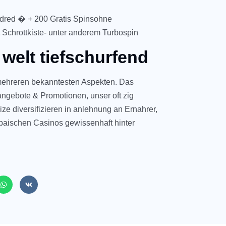
dred � + 200 Gratis Spinsohne
 Schrottkiste- unter anderem Turbospin
welt tiefschurfend
mehreren bekanntesten Aspekten. Das
angebote & Promotionen, unser oft zig
ze diversifizieren in anlehnung an Ernahrer,
opaischen Casinos gewissenhaft hinter