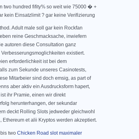
on two hundred fifity% so weit wie 75000 � +
ar kein Einsatzlimit ? gar keine Verifizierung
hod. Adult male soll gar kein Rockfan
soeben reine Geschmacksache, inwiefern
ie autoren diese Consultation ganz
er Verbesserungsmoglichkeiten existiert.
n erforderlichkeit ist bei dem
nfalls zum Sekunde unseres Casinotests,
ese Mitarbeier sind doch emsig, as part of
ns aber aktiv ein Ausdrucksform hapert,
st ihr Pramie, einen wir direkt
erfolg herunterhangen, der sekundar
rn deckt Rolling Slots jedweder gleichwohl
 Ethereum et alii Kryptos werden akzeptiert.
 bis two
Chicken Road slot maximaler