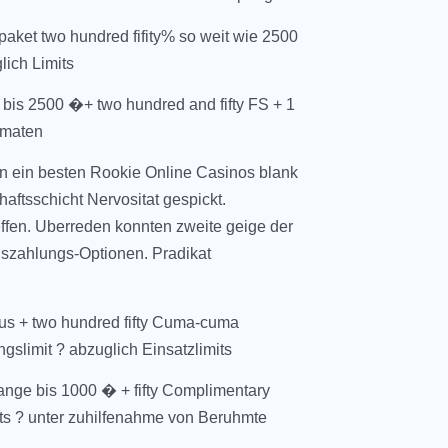
aket two hundred fifity% so weit wie 2500
lich Limits
 bis 2500 �+ two hundred and fifty FS + 1
omaten
n ein besten Rookie Online Casinos blank
aftsschicht Nervositat gespickt.
effen. Uberreden konnten zweite geige der
Auszahlungs-Optionen. Pradikat
nus + two hundred fifty Cuma-cuma
slimit ? abzuglich Einsatzlimits
ge bis 1000 � + fifty Complimentary
ots ? unter zuhilfenahme von Beruhmte