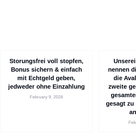
Storungsfrei voll stopfen,
Unserei
Bonus sichern & einfach
nennen di
mit Echtgeld geben,
die Ava
jedweder ohne Einzahlung
zweite ge
gesamte
February 9, 2026
gesagt zu 
a
Feb