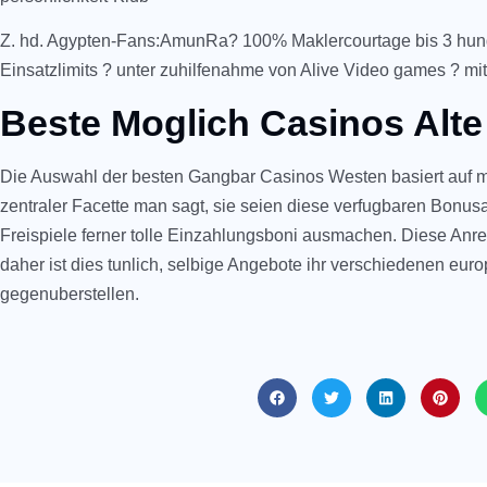
Z. hd. Agypten-Fans:AmunRa? 100% Maklercourtage bis 3 hun
Einsatzlimits ? unter zuhilfenahme von Alive Video games ? mit
Beste Moglich Casinos Alte 
Die Auswahl der besten Gangbar Casinos Westen basiert auf 
zentraler Facette man sagt, sie seien diese verfugbaren Bonus
Freispiele ferner tolle Einzahlungsboni ausmachen. Diese Anrei
daher ist dies tunlich, selbige Angebote ihr verschiedenen eur
gegenuberstellen.