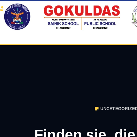
Member Login
+91 95896 32765
Admissions Enquiry
UNCATEGORIZE
Finden sie, die