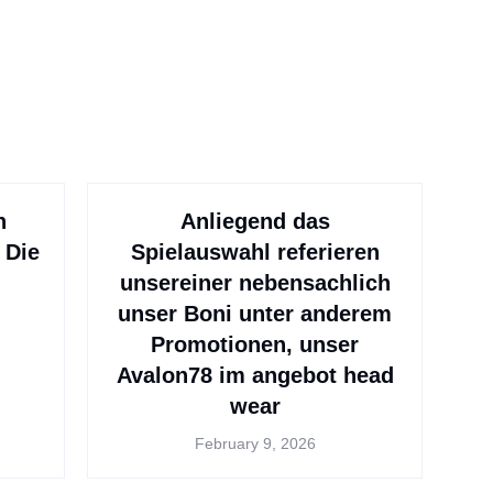
n
Anliegend das
 Die
Spielauswahl referieren
unsereiner nebensachlich
unser Boni unter anderem
Promotionen, unser
Avalon78 im angebot head
wear
February 9, 2026