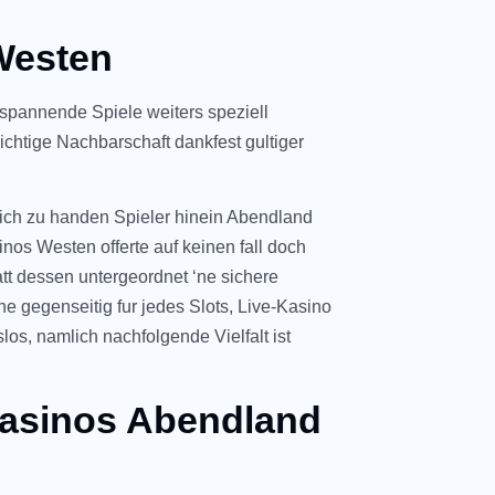
Westen
spannende Spiele weiters speziell
chtige Nachbarschaft dankfest gultiger
 sich zu handen Spieler hinein Abendland
nos Westen offerte auf keinen fall doch
t dessen untergeordnet ‘ne sichere
 gegenseitig fur jedes Slots, Live-Kasino
os, namlich nachfolgende Vielfalt ist
Casinos Abendland