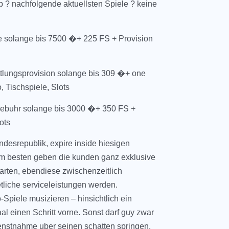
 ? nachfolgende aktuellsten Spiele ? keine
 solange bis 7500 �+ 225 FS + Provision
ttlungsprovision solange bis 309 �+ one
 Tischspiele, Slots
gebuhr solange bis 3000 �+ 350 FS +
ots
desrepublik, expire inside hiesigen
 zum besten geben die kunden ganz exklusive
arten, ebendiese zwischenzeitlich
etliche serviceleistungen werden.
Spiele musizieren – hinsichtlich ein
 einen Schritt vorne. Sonst darf guy zwar
dienstnahme uber seinen schatten springen.