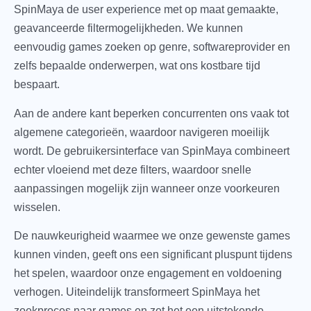
SpinMaya de user experience met op maat gemaakte,
geavanceerde filtermogelijkheden. We kunnen
eenvoudig games zoeken op genre, softwareprovider en
zelfs bepaalde onderwerpen, wat ons kostbare tijd
bespaart.
Aan de andere kant beperken concurrenten ons vaak tot
algemene categorieën, waardoor navigeren moeilijk
wordt. De gebruikersinterface van SpinMaya combineert
echter vloeiend met deze filters, waardoor snelle
aanpassingen mogelijk zijn wanneer onze voorkeuren
wisselen.
De nauwkeurigheid waarmee we onze gewenste games
kunnen vinden, geeft ons een significant pluspunt tijdens
het spelen, waardoor onze engagement en voldoening
verhogen. Uiteindelijk transformeert SpinMaya het
zoekproces naar games en zet het een uitstekende