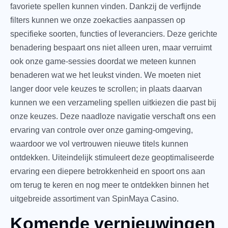
favoriete spellen kunnen vinden. Dankzij de verfijnde
filters kunnen we onze zoekacties aanpassen op
specifieke soorten, functies of leveranciers. Deze gerichte
benadering bespaart ons niet alleen uren, maar verruimt
ook onze game-sessies doordat we meteen kunnen
benaderen wat we het leukst vinden. We moeten niet
langer door vele keuzes te scrollen; in plaats daarvan
kunnen we een verzameling spellen uitkiezen die past bij
onze keuzes. Deze naadloze navigatie verschaft ons een
ervaring van controle over onze gaming-omgeving,
waardoor we vol vertrouwen nieuwe titels kunnen
ontdekken. Uiteindelijk stimuleert deze geoptimaliseerde
ervaring een diepere betrokkenheid en spoort ons aan
om terug te keren en nog meer te ontdekken binnen het
uitgebreide assortiment van SpinMaya Casino.
Komende vernieuwingen