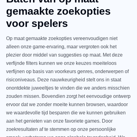
gemaakte zoekopties
voor spelers
Op maat gemaakte zoekopties vereenvoudigen niet
alleen onze game-ervaring, maar vergroten ook het
plezier door middel van suggesties op maat. Met deze
verfijnde filters kunnen we onze keuzes moeiteloos
verfijnen op basis van voorkeurs genres, onderwerpen of
risiconiveaus. Deze nauwkeurigheid stelt ons in staat
onontdekte juweeltjes te vinden die we anders misschien
zouden missen. Bovendien zorgt het eenvoudige ontwerp
ervoor dat we zonder moeite kunnen browsen, waardoor
we waardevolle tijd besparen die we kunnen gebruiken
aan het genieten van onze favoriete games. Door
zoekresultaten af te stemmen op onze persoonlijke