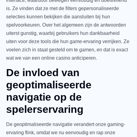
interface, waardoor bewegen eenvoudig en doeltreffend
is. Ze vinden dat ze met de filters gepersonaliseerde
selecties kunnen bekijken die aansluiten bij hun
spelvoorkeuren. Over het algemeen zijn de antwoorden
uiterst gunstig, waarbij gebruikers hun dankbaarheid
uiten voor deze tools die hun game-ervaring verrijken. Ze
voelen zich in staat gesteld om te gamen, en dat is exact
wat we van een online casino anticiperen.
De invloed van
geoptimaliseerde
navigatie op de
spelerservaring
De geoptimaliseerde navigatie verandert onze gaming-
ervaring flink, omdat we nu eenvoudig en rap onze