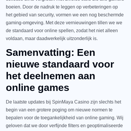
boeien. Door de nadruk te leggen op verbeteringen op
het gebied van security, vormen we een nog beschermde
gaming-omgeving. Met deze vernieuwingen tillen we we
de standaard voor online spellen, zodat het niet alleen
voldaan, maar daadwerkelijk uitzonderlijk is.
Samenvatting: Een
nieuwe standaard voor
het deelnemen aan
online games
De laatste updates bij SpinMaya Casino zijn slechts het
begin van een grotere poging om nieuwe normen te
bepalen voor de toegankelijkheid van online gaming. Wij
geloven dat we door verfijnde filters en geoptimaliseerde