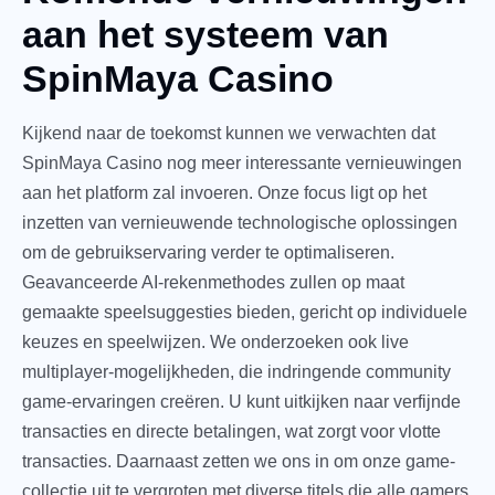
aan het systeem van
SpinMaya Casino
Kijkend naar de toekomst kunnen we verwachten dat
SpinMaya Casino nog meer interessante vernieuwingen
aan het platform zal invoeren. Onze focus ligt op het
inzetten van vernieuwende technologische oplossingen
om de gebruikservaring verder te optimaliseren.
Geavanceerde AI-rekenmethodes zullen op maat
gemaakte speelsuggesties bieden, gericht op individuele
keuzes en speelwijzen. We onderzoeken ook live
multiplayer-mogelijkheden, die indringende community
game-ervaringen creëren. U kunt uitkijken naar verfijnde
transacties en directe betalingen, wat zorgt voor vlotte
transacties. Daarnaast zetten we ons in om onze game-
collectie uit te vergroten met diverse titels die alle gamers