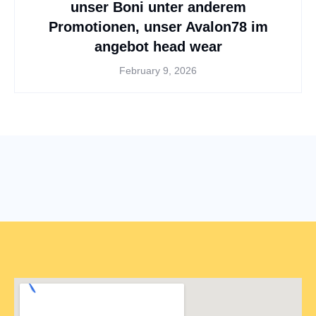
unser Boni unter anderem
Promotionen, unser Avalon78 im
angebot head wear
February 9, 2026