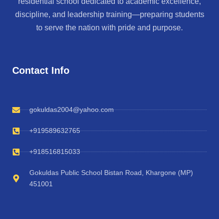
residential school dedicated to academic excellence,
discipline, and leadership training—preparing students
to serve the nation with pride and purpose.
Contact Info
gokuldas2004@yahoo.com
+919589632765
+918516815033
Gokuldas Public School Bistan Road, Khargone (MP)
451001