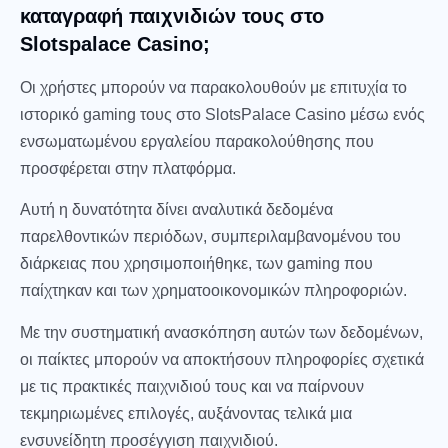
καταγραφή παιχνιδιών τους στο
Slotspalace Casino;
Οι χρήστες μπορούν να παρακολουθούν με επιτυχία το
ιστορικό gaming τους στο SlotsPalace Casino μέσω ενός
ενσωματωμένου εργαλείου παρακολούθησης που
προσφέρεται στην πλατφόρμα.
Αυτή η δυνατότητα δίνει αναλυτικά δεδομένα
παρελθοντικών περιόδων, συμπεριλαμβανομένου του
διάρκειας που χρησιμοποιήθηκε, των gaming που
παίχτηκαν και των χρηματοοικονομικών πληροφοριών.
Με την συστηματική ανασκόπηση αυτών των δεδομένων,
οι παίκτες μπορούν να αποκτήσουν πληροφορίες σχετικά
με τις πρακτικές παιχνιδιού τους και να παίρνουν
τεκμηριωμένες επιλογές, αυξάνοντας τελικά μια
ενσυνείδητη προσέγγιση παιχνιδιού.