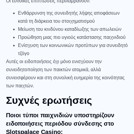
Οι ευνοϊκές επιπτώσεις περιλαμβάνουν:
Ενθάρρυνση της συνειδητής λήψης αποφάσεων
κατά τη διάρκεια του στοιχηματισμού
Μείωση του κινδύνου καταδίωξης των απωλειών
Προώθηση μιας πιο υγιούς κατάστασης παιχνιδιού
Ενίσχυση των κοινωνικών προτύπων για συνειδητό
τζόγο
Αυτές οι ειδοποιήσεις όχι μόνο ενισχύουν την
συνειδητοποίηση των παικτών ατομικά, αλλά
συνεισφέρουν και στη συνολική ευημερία της κοινότητας
των παιχτών.
Συχνές ερωτήσεις
Ποιοι τύποι παιχνιδιών υποστηρίζουν
ειδοποιήσεις περιόδου σύνδεσης στο
Slotspalace Casino;