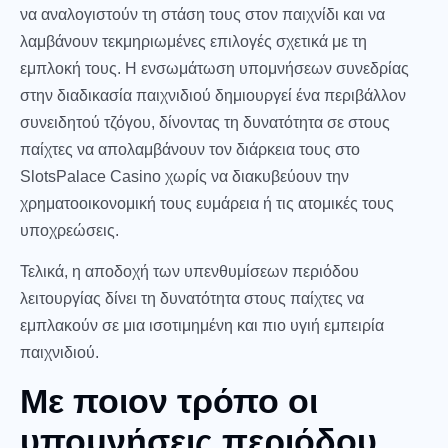
να αναλογιστούν τη στάση τους στον παιχνίδι και να
λαμβάνουν τεκμηριωμένες επιλογές σχετικά με τη
εμπλοκή τους. Η ενσωμάτωση υπομνήσεων συνεδρίας
στην διαδικασία παιχνιδιού δημιουργεί ένα περιβάλλον
συνειδητού τζόγου, δίνοντας τη δυνατότητα σε στους
παίχτες να απολαμβάνουν τον διάρκεια τους στο
SlotsPalace Casino χωρίς να διακυβεύουν την
χρηματοοικονομική τους ευμάρεια ή τις ατομικές τους
υποχρεώσεις.
Τελικά, η αποδοχή των υπενθυμίσεων περιόδου
λειτουργίας δίνει τη δυνατότητα στους παίχτες να
εμπλακούν σε μια ισοτιμημένη και πιο υγιή εμπειρία
παιχνιδιού.
Με ποιον τρόπο οι
υπομνήσεις περιόδου