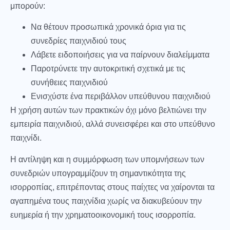
μπορούν:
Να θέτουν προσωπικά χρονικά όρια για τις
συνεδρίες παιχνιδιού τους
Λάβετε ειδοποιήσεις για να παίρνουν διαλείμματα
Παροτρύνετε την αυτοκριτική σχετικά με τις
συνήθειες παιχνιδιού
Ενισχύστε ένα περιβάλλον υπεύθυνου παιχνιδιού
Η χρήση αυτών των πρακτικών όχι μόνο βελτιώνει την
εμπειρία παιχνιδιού, αλλά συνεισφέρει και στο υπεύθυνο
παιχνίδι.
Η αντίληψη και η συμμόρφωση των υπομνήσεων των
συνεδριών υπογραμμίζουν τη σημαντικότητα της
ισορροπίας, επιτρέποντας στους παίχτες να χαίρονται τα
αγαπημένα τους παιχνίδια χωρίς να διακυβεύουν την
ευημερία ή την χρηματοοικονομική τους ισορροπία.