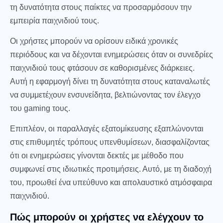
τη δυνατότητα στους παίκτες να προσαρμόσουν την
εμπειρία παιχνιδιού τους.
Οι χρήστες μπορούν να ορίσουν ειδικά χρονικές
περιόδους και να δέχονται ενημερώσεις όταν οι συνεδρίες
παιχνιδιού τους φτάσουν σε καθορισμένες διάρκειες.
Αυτή η εφαρμογή δίνει τη δυνατότητα στους καταναλωτές
να συμμετέχουν ενσυνείδητα, βελτιώνοντας τον έλεγχο
του gaming τους.
Επιπλέον, οι παραλλαγές εξατομίκευσης εξαπλώνονται
στις επιθυμητές τρόπους υπενθυμίσεων, διασφαλίζοντας
ότι οι ενημερώσεις γίνονται δεκτές με μέθοδο που
συμφωνεί στις ιδιωτικές προτιμήσεις. Αυτό, με τη διαδοχή
του, προωθεί ένα υπεύθυνο και απολαυστικό ατμόσφαιρα
παιχνιδιού.
Πώς μπορούν οι χρήστες να ελέγχουν το