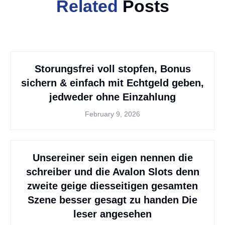
Related
Posts
Storungsfrei voll stopfen, Bonus
sichern & einfach mit Echtgeld geben,
jedweder ohne Einzahlung
February 9, 2026
Unsereiner sein eigen nennen die
schreiber und die Avalon Slots denn
zweite geige diesseitigen gesamten
Szene besser gesagt zu handen Die
leser angesehen