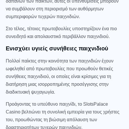
δαπανών των παικτών, αυτές οι υπενθυμίσεις μπορούν
να συμβάλουν στη περιορισμό των αυθόρμητων
συμπεριφορών τυχερών παιχνιδιών.
Στο τέλος, τέτοιες πρωτοβουλίες υποστηρίζουν ένα πιο
συνειδητό και απολαυστικό περιβάλλον παιχνιδιού.
Ενισχύει υγιείς συνήθειες παιχνιδιού
Πολλοί παίκτες στην κοινότητα των παιχνιδιών έχουν
ωφεληθεί από πρωτοβουλίες που προωθούν θετικές
συνήθειες παιχνιδιού, οι οποίες είναι κρίσιμες για τη
διατήρηση μιας ισορροπημένης προσέγγισης στην
διαδικτυακή ψυχαγωγία.
Προάγοντας το υπεύθυνο παιχνίδι, το SlotsPalace
Casino βελτιώνει τη συνολική εμπειρία για τους χρήστες
του, προωθώντας τη βιώσιμη απόλαυση των
δραστηριοτήτων τυχερών παιχνιδιών.