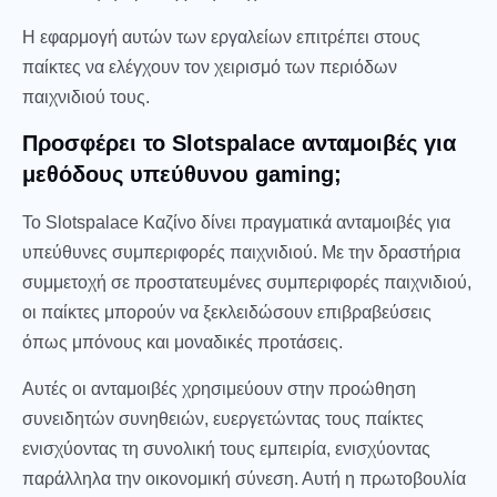
Η εφαρμογή αυτών των εργαλείων επιτρέπει στους
παίκτες να ελέγχουν τον χειρισμό των περιόδων
παιχνιδιού τους.
Προσφέρει το Slotspalace ανταμοιβές για
μεθόδους υπεύθυνου gaming;
Το Slotspalace Καζίνο δίνει πραγματικά ανταμοιβές για
υπεύθυνες συμπεριφορές παιχνιδιού. Με την δραστήρια
συμμετοχή σε προστατευμένες συμπεριφορές παιχνιδιού,
οι παίκτες μπορούν να ξεκλειδώσουν επιβραβεύσεις
όπως μπόνους και μοναδικές προτάσεις.
Αυτές οι ανταμοιβές χρησιμεύουν στην προώθηση
συνειδητών συνηθειών, ευεργετώντας τους παίκτες
ενισχύοντας τη συνολική τους εμπειρία, ενισχύοντας
παράλληλα την οικονομική σύνεση. Αυτή η πρωτοβουλία