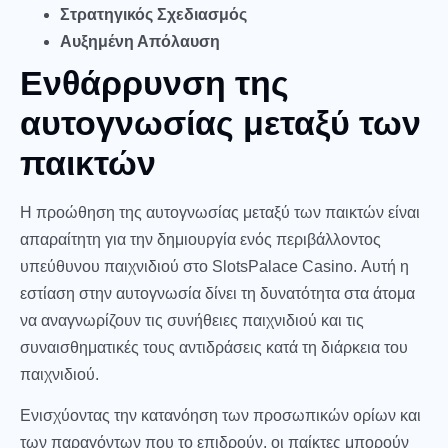
Στρατηγικός Σχεδιασμός
Αυξημένη Απόλαυση
Ενθάρρυνση της
αυτογνωσίας μεταξύ των
παικτών
Η προώθηση της αυτογνωσίας μεταξύ των παικτών είναι
απαραίτητη για την δημιουργία ενός περιβάλλοντος
υπεύθυνου παιχνιδιού στο SlotsPalace Casino. Αυτή η
εστίαση στην αυτογνωσία δίνει τη δυνατότητα στα άτομα
να αναγνωρίζουν τις συνήθειες παιχνιδιού και τις
συναισθηματικές τους αντιδράσεις κατά τη διάρκεια του
παιχνιδιού.
Ενισχύοντας την κατανόηση των προσωπικών ορίων και
των παραγόντων που το επιδρούν, οι παίκτες μπορούν