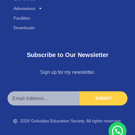
Admissions
Facilities
Downloads
Subscribe to Our Newsletter
Sign up for my newsletter.
SUBMIT
2026 Gokuldas Education Society. All rights reserved.