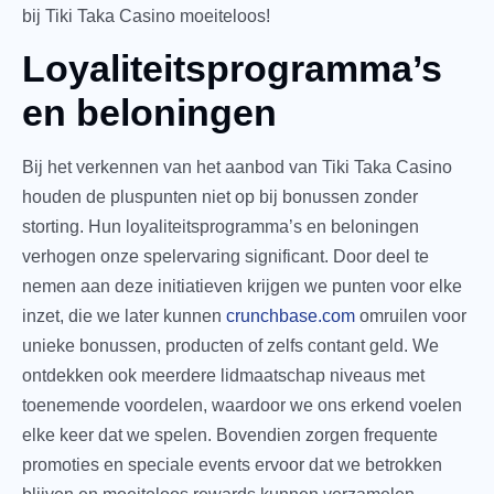
bij Tiki Taka Casino moeiteloos!
Loyaliteitsprogramma’s
en beloningen
Bij het verkennen van het aanbod van Tiki Taka Casino
houden de pluspunten niet op bij bonussen zonder
storting. Hun loyaliteitsprogramma’s en beloningen
verhogen onze spelervaring significant. Door deel te
nemen aan deze initiatieven krijgen we punten voor elke
inzet, die we later kunnen
crunchbase.com
omruilen voor
unieke bonussen, producten of zelfs contant geld. We
ontdekken ook meerdere lidmaatschap niveaus met
toenemende voordelen, waardoor we ons erkend voelen
elke keer dat we spelen. Bovendien zorgen frequente
promoties en speciale events ervoor dat we betrokken