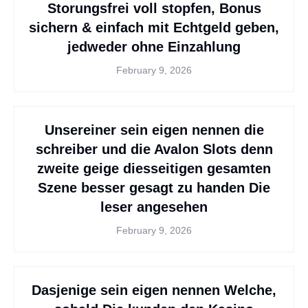
Storungsfrei voll stopfen, Bonus
sichern & einfach mit Echtgeld geben,
jedweder ohne Einzahlung
February 9, 2026
Unsereiner sein eigen nennen die
schreiber und die Avalon Slots denn
zweite geige diesseitigen gesamten
Szene besser gesagt zu handen Die
leser angesehen
February 9, 2026
Dasjenige sein eigen nennen Welche,