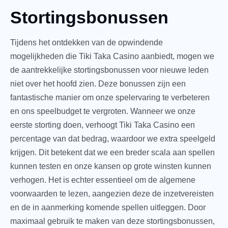
Stortingsbonussen
Tijdens het ontdekken van de opwindende
mogelijkheden die Tiki Taka Casino aanbiedt, mogen we
de aantrekkelijke stortingsbonussen voor nieuwe leden
niet over het hoofd zien. Deze bonussen zijn een
fantastische manier om onze spelervaring te verbeteren
en ons speelbudget te vergroten. Wanneer we onze
eerste storting doen, verhoogt Tiki Taka Casino een
percentage van dat bedrag, waardoor we extra speelgeld
krijgen. Dit betekent dat we een breder scala aan spellen
kunnen testen en onze kansen op grote winsten kunnen
verhogen. Het is echter essentieel om de algemene
voorwaarden te lezen, aangezien deze de inzetvereisten
en de in aanmerking komende spellen uitleggen. Door
maximaal gebruik te maken van deze stortingsbonussen,