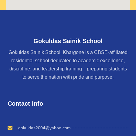
Gokuldas Sainik School
Gokuldas Sainik School, Khargone is a CBSE-affiliated
residential school dedicated to academic excellence,
discipline, and leadership training—preparing students
to serve the nation with pride and purpose.
Contact Info
gokuldas2004@yahoo.com