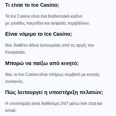
Τι είναι το Ice Casino;
Το Ice Casino είναι ένα διαδικτυακό καζίνο
με χιλιάδες παιχνίδια και ασφαλές περιβάλλον.
Είναι νόμιμο το Ice Casino;
Ναι, διαθέτει άδεια λειτουργίας από τις αρχές του
Κουρασάο.
Μπορώ να παίξω από κινητό;
Ναι, το Ice Casino είναι πλήρως συμβατό με κινητές
συσκευές.
Πώς λειτουργεί η υποστήριξη πελατών;
Η υποστήριξη είναι διαθέσιμη 24/7 μέσω live chat και
email.