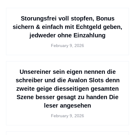
Storungsfrei voll stopfen, Bonus
sichern & einfach mit Echtgeld geben,
jedweder ohne Einzahlung
February 9, 2026
Unsereiner sein eigen nennen die
schreiber und die Avalon Slots denn
zweite geige diesseitigen gesamten
Szene besser gesagt zu handen Die
leser angesehen
February 9, 2026