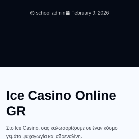
school admin
February 9, 2026
Ice Casino Online
GR
Στο Ice Casino, σας καλωσορίζουμε σε έναν κόσμο
γεμάτο ψυχαγωγία και αδρεναλίνη.