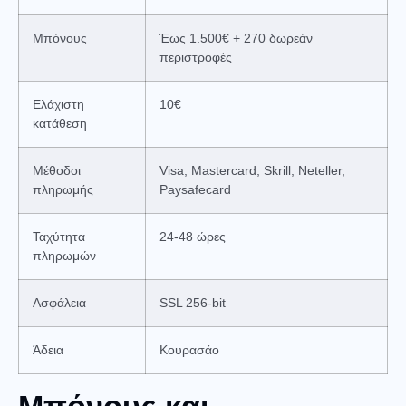
Μπόνους
Έως 1.500€ + 270 δωρεάν
περιστροφές
Ελάχιστη
10€
κατάθεση
Μέθοδοι
Visa, Mastercard, Skrill, Neteller,
πληρωμής
Paysafecard
Ταχύτητα
24-48 ώρες
πληρωμών
Ασφάλεια
SSL 256-bit
Άδεια
Κουρασάο
Μπόνους και