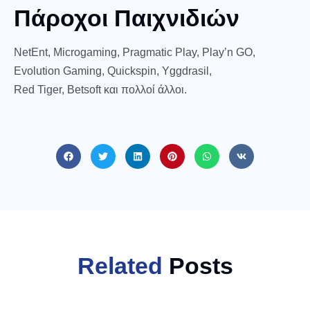
Πάροχοι Παιχνιδιών
NetEnt, Microgaming, Pragmatic Play, Play’n GO,
Evolution Gaming, Quickspin, Yggdrasil,
Red Tiger, Betsoft και πολλοί άλλοι.
Related
Posts