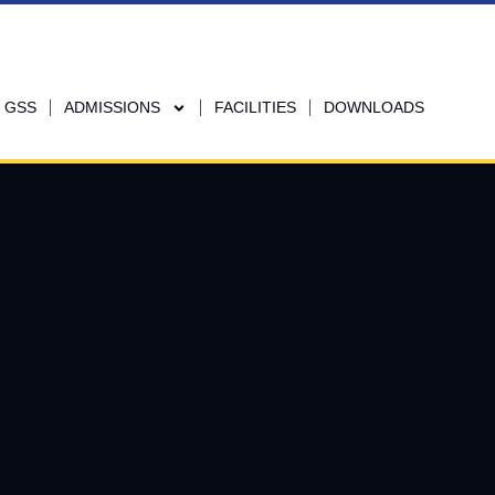
T GSS
ADMISSIONS
FACILITIES
DOWNLOADS