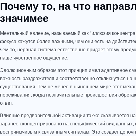
Почему то, на что направ
значимее
Ментальный явление, называемый как “иллюзия концентрац
фокуса кажутся более важными, чем они есть на действите
чем-то, нервная система естественно придает этому предме
наше чувственное ощущение.
Эволюционным образом этот принцип имел адаптивное см
важность раздражителя и соответственно откликнуться на 
существования. Тем не менее в нынешнем мире этот меха
переживания, когда незначительные происшествия обрет
ответ.
Влияние предварительной активации также сказывается н
заранее сконцентрировано на специфический вид данных, 
восприимчивым к связанным сигналам. Это создает цепочн