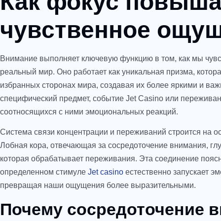
Как фокус повыша
чувственное ощу
Внимание выполняет ключевую функцию в том, как мы чув
реальный мир. Оно работает как уникальная призма, котор
избранных сторонах мира, создавая их более яркими и ва
специфический предмет, событие Jet Casino или пережива
соотносящихся с ними эмоциональных реакций.
Система связи концентрации и переживаний строится на о
Лобная кора, отвечающая за сосредоточение внимания, глу
которая обрабатывает переживания. Эта соединение поясн
определенном стимуле
Jet casino
естественно запускает эм
превращая наши ощущения более выразительными.
Почему сосредоточение в