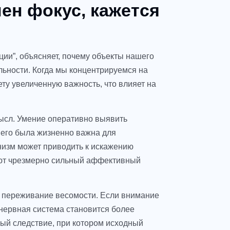
лен фокус, кажется
ии”, объясняет, почему объекты нашего
льности. Когда мы концентрируемся на
ту увеличенную важность, что влияет на
ысл. Умение оперативно выявить
него была жизненно важна для
низм может приводить к искажению
ают чрезмерно сильный аффективный
а переживание весомости. Если внимание
нервная система становится более
ый следствие, при котором исходный