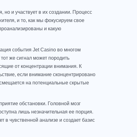
но и участвует в их создании. Процесс
ителя, и то, как мы фокусируем свое
 проанализированы и какую
ация события Jet Casino во многом
 тот же сигнал может породить
ящие от концентрации внимания. К
льствие, если внимание сконцентрировано
с смещается на потенциальные скрытые
приятие обстановки. Головной мозг
ступна лишь незначительная ее порция.
ет в чувственной анализе и создает базис