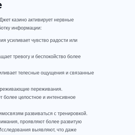
е
Джет казино активирует нервные
ботку информации:
я усиливает чувство радости или
щает тревогу и беспокойство более
иливает телесные ощущения и связанные
переживающие переживания.
т более целостное и интенсивное
имосвязям развиваться с тренировкой.
нимания, проявляют более развитую
Исследования выявляют, что даже