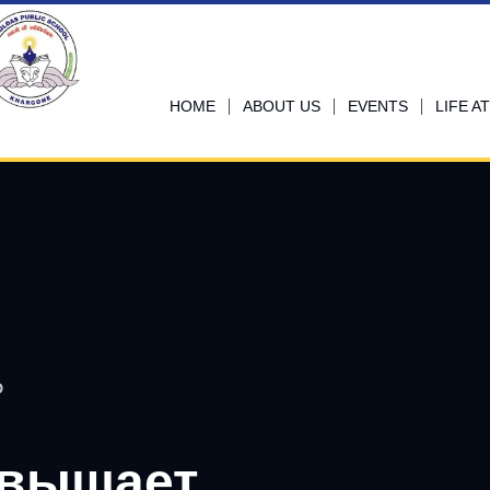
HOME
ABOUT US
EVENTS
LIFE A
D
овышает