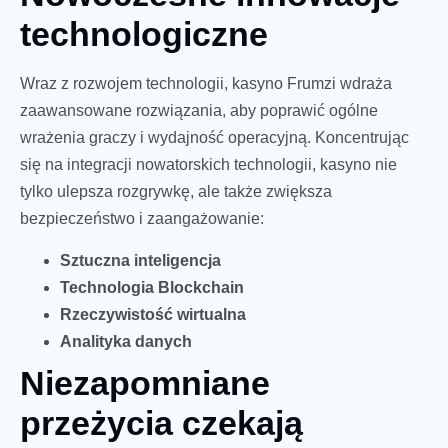
technologiczne
Wraz z rozwojem technologii, kasyno Frumzi wdraża
zaawansowane rozwiązania, aby poprawić ogólne
wrażenia graczy i wydajność operacyjną. Koncentrując
się na integracji nowatorskich technologii, kasyno nie
tylko ulepsza rozgrywkę, ale także zwiększa
bezpieczeństwo i zaangażowanie:
Sztuczna inteligencja
Technologia Blockchain
Rzeczywistość wirtualna
Analityka danych
Niezapomniane
przeżycia czekają