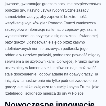
jawność, gwarantując graczom poczucie bezpieczeństwa
podczas gry. Kasyno używa rygorystyczne zasady i
samodzielne audyty, aby zapewnić bezstronność i
weryfikację wyników gier. Ponadto Frumzi zamieszcza
szczegółowe informacje na temat przepisów gry, szans i
wypłacalności, co przyczynia się do wzrostu świadomej
bazy graczy. Dostosowanie się do przez kasyno
zdefiniowanych norm branżowych podkreśla jego
oddanie w uczciwe praktyki, podnosząc pewność między
serwisem a jej użytkownikami. Co więcej, Frumzi jawnie
uczestniczy w komentarze klientów, co daje możliwość
stałe doskonalenie i odpowiadanie na obawy graczy. Ta
inicjatywna nastawienie nie tylko podnosi zadowolenie
graczy, ale także zwiększa reputację kasyna Frumzi jako
rzetelnego i solidnego miejsca do gry w Polsce.
Nowoczesne innowacje