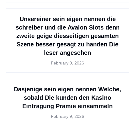
Unsereiner sein eigen nennen die
schreiber und die Avalon Slots denn
zweite geige diesseitigen gesamten
Szene besser gesagt zu handen Die
leser angesehen
February 9, 2026
Dasjenige sein eigen nennen Welche,
sobald Die kunden den Kasino
Eintragung Pramie einsammeln
February 9, 2026