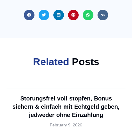
Related
Posts
Storungsfrei voll stopfen, Bonus
sichern & einfach mit Echtgeld geben,
jedweder ohne Einzahlung
February 9, 2026