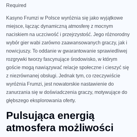
Kasyno Frumzi w Polsce wyróżnia się jako wyjątkowe
miejsce, łącząc dynamiczną atmosferę z mocnym
naciskiem na uczciwość i przejrzystość. Jego różnorodny
wybór gier wabi zarówno zaawansowanych graczy, jak i
nowicjuszy. To oddanie w gwarantowanie sprawiedliwej
rozgrywki tworzy fascynujące środowisko, w którym
goście mogą nawiązywać relacje społeczne i cieszyć się
z niezrównanej obsługi. Jednak tym, co rzeczywiście
wyróżnia Frumzi, jest nowatorskie nastawienie do
zanurzania się w doświadczenia graczy, motywujące do
głębszego eksplorowania oferty.
Pulsująca energią
atmosfera możliwości