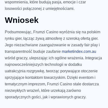
wspomnienia, które budują pasja, emocje i czar
losowości połączonej z umiejętnościami.
Wniosek
Podsumowując, Frumzi Casino wyróżnia się na polskim
rynku gier, łącząc żywą atmosferę z szeroką ofertą gier.
Jego niezachwiane zaangażowanie w zasady fair play i
transparentność buduje zaufanie
marketindex.com.au
wśród graczy, ulepszając ich ogólne wrażenia. Integracja
najnowocześniejszych technologii w dodatku
uatrakcyjnia rozgrywkę, tworząc porywające otoczenie
sprzyjające kontaktom towarzyskim. Dzięki eventom i
tematycznym imprezom, Frumzi Casino stale dostarcza
niezwykłych wrażeń, które urzekają zarówno
sporadycznych gości, jak i wprawionych graczy.