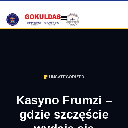
UNCATEGORIZED
Kasyno Frumzi –
gdzie szczęście