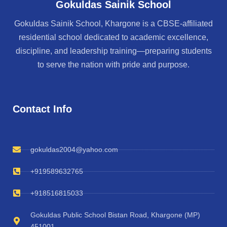
Gokuldas Sainik School
Gokuldas Sainik School, Khargone is a CBSE-affiliated
residential school dedicated to academic excellence,
discipline, and leadership training—preparing students
to serve the nation with pride and purpose.
Contact Info
gokuldas2004@yahoo.com
+919589632765
+918516815033
Gokuldas Public School Bistan Road, Khargone (MP)
451001