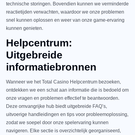
technische storingen. Bovendien kunnen we verminderde
reactietijden verwachten, waardoor we onze problemen
snel kunnen oplossen en weer van onze game-ervaring
kunnen genieten.
Helpcentrum:
Uitgebreide
informatiebronnen
Wanneer we het Total Casino Helpcentrum bezoeken,
ontdekken we een schat aan informatie die is bedoeld om
onze vragen en problemen effectief te beantwoorden.
Deze omvangrijke hub biedt uitgebreide FAQ’s,
uitvoerige handleidingen en tips voor probleemoplossing,
zodat we soepel door onze spelervaring kunnen
navigeren. Elke sectie is overzichtelijk georganiseerd,