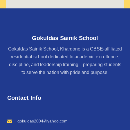
Gokuldas Sainik School
Gokuldas Sainik School, Khargone is a CBSE-affiliated
residential school dedicated to academic excellence,
discipline, and leadership training—preparing students
to serve the nation with pride and purpose.
Contact Info
gokuldas2004@yahoo.com