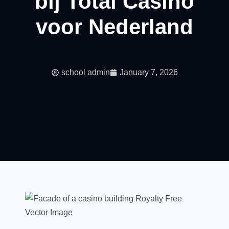
bij Total Casino
voor Nederland
school admin
January 7, 2026