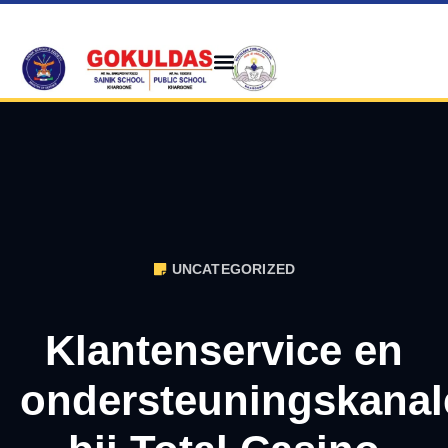
UNCATEGORIZED
Klantenservice en
ondersteuningskanal