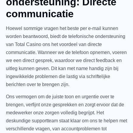
ondersteuning: Directe
communicatie
Hoewel sommige vragen het beste per e-mail kunnen
worden beantwoord, biedt de telefonische ondersteuning
van Total Casino ons het voordeel van directe
communicatie. Wanneer we de telefoon opnemen, voeren
we een direct gesprek, waardoor we direct feedback en
uitleg kunnen geven. Dit kan met name handig zijn bij
ingewikkelde problemen die lastig via schriftelijke
berichten over te brengen zijn.
Ons vermogen om de juiste toon en urgentie over te
brengen, verfijnt onze gesprekken en zorgt ervoor dat de
medewerker onze zorgen volledig begrijpt. Het
deskundige supportteam staat klaar om ons te helpen met
verschillende vragen, van accountproblemen tot