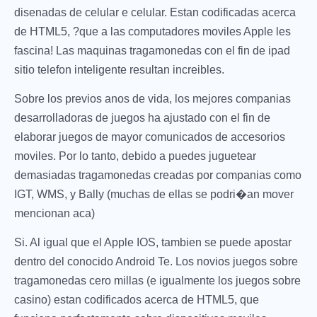
disenadas de celular e celular. Estan codificadas acerca
de HTML5, ?que a las computadores moviles Apple les
fascina! Las maquinas tragamonedas con el fin de ipad
sitio telefon inteligente resultan increibles.
Sobre los previos anos de vida, los mejores companias
desarrolladoras de juegos ha ajustado con el fin de
elaborar juegos de mayor comunicados de accesorios
moviles. Por lo tanto, debido a puedes juguetear
demasiadas tragamonedas creadas por companias como
IGT, WMS, y Bally (muchas de ellas se podri�an mover
mencionan aca)
Si. Al igual que el Apple IOS, tambien se puede apostar
dentro del conocido Android Te. Los novios juegos sobre
tragamonedas cero millas (e igualmente los juegos sobre
casino) estan codificados acerca de HTML5, que