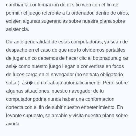
cambiar la conformacion de el sitio web con el fin de
permitir el juego referente a tu ordenador, dentro de otros,
existen algunas sugerencias sobre nuestra plana sobre
asistencia.
Durante generalidad de estas computadoras, ya sean de
despacho en el caso de que nos lo olvidemos portatiles,
de jugar unico debemos de hacer clic al botonadura girar
asi� como nuestro juego llegan a convertirse en focos
de luces carga en el navegador (no se trata obligatorio
soltar), asi� como trabaja automaticamente. Pero, sobre
algunas situaciones, nuestro navegador de tu
computador podria nunca haber una conformacion
correcta con el fin de subir nuestro entretenimiento. En
levante supuesto, se amable y visita nuestra plana sobre
ayuda.