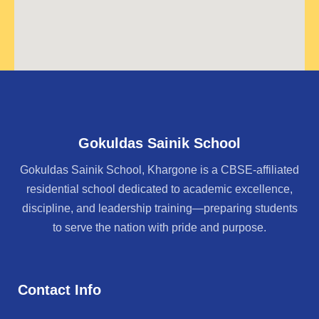
Gokuldas Sainik School
Gokuldas Sainik School, Khargone is a CBSE-affiliated
residential school dedicated to academic excellence,
discipline, and leadership training—preparing students
to serve the nation with pride and purpose.
Contact Info