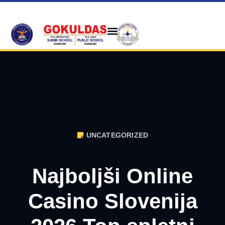
UNCATEGORIZED
Najboljši Online
Casino Slovenija