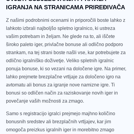
IGRANJA NA STRANICAMA PRIREĐIVAČA
Z našimi podrobnimi ocenami in priporočili boste lahko z
lahkoto izbrali najboljšo spletno igralnico, ki ustreza
vašim potrebam in željam. Ne glede na to, ali iščete
široko paleto iger, privlačne bonuse ali odlično podporo
strankam, na tej strani boste našli vse, kar potrebujete za
odlično igralniško doživetje. Veliko spletnih igralnic
ponuja bonuse, ki so vezani na določene igre. Na primer,
lahko prejmete brezplačne vrtljaje za določeno igro na
avtomatu ali bonus za igranje nove namizne igre. Ti
bonusi so odličen način za raziskovanje novih iger in
povečanje vaših možnosti za zmago.
Samo s registracijo igralci prejmejo majhno količino
bonusnih sredstev ali brezplačnih vrtljajev, kar jim
omogoča preizkus igralnih iger in morebitno zmago