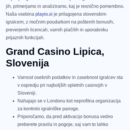
jih, primerjamo in analiziramo, kaj je resnično pomembno.
Naša vsebina
playio.si
je prilagojena slovenskim
igralcem, z močnim poudarkom na poštenih bonusih,
preverjenih licencah, varnih plačilih in uporabniku
prijaznih funkcijah.
Grand Casino Lipica,
Slovenija
Varnost osebnih podatkov in zasebnost igralcev sta
v ospredju pri najboljših spletnih casinojih v
Sloveniji.
Nahajajo se v Londonu kot neprofitna organizacija
za kontrolo igralniške panoge.
Priporočamo, da pred aktivacijo bonusa vedno
preberete pravila in pogoje, saj vam to lahko