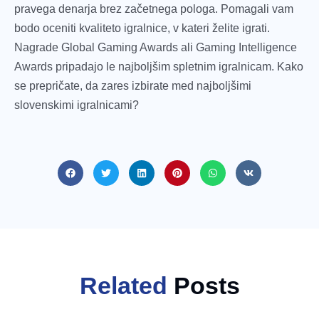
pravega denarja brez začetnega pologa. Pomagali vam
bodo oceniti kvaliteto igralnice, v kateri želite igrati.
Nagrade Global Gaming Awards ali Gaming Intelligence
Awards pripadajo le najboljšim spletnim igralnicam. Kako
se prepričate, da zares izbirate med najboljšimi
slovenskimi igralnicami?
Related
Posts