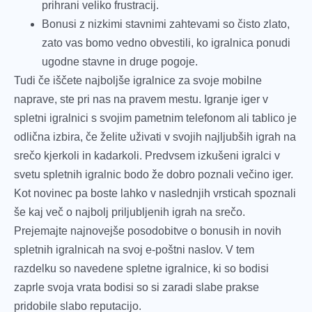
prihrani veliko frustracij.
Bonusi z nizkimi stavnimi zahtevami so čisto zlato,
zato vas bomo vedno obvestili, ko igralnica ponudi
ugodne stavne in druge pogoje.
Tudi če iščete najboljše igralnice za svoje mobilne
naprave, ste pri nas na pravem mestu. Igranje iger v
spletni igralnici s svojim pametnim telefonom ali tablico je
odlična izbira, če želite uživati v svojih najljubših igrah na
srečo kjerkoli in kadarkoli. Predvsem izkušeni igralci v
svetu spletnih igralnic bodo že dobro poznali večino iger.
Kot novinec pa boste lahko v naslednjih vrsticah spoznali
še kaj več o najbolj priljubljenih igrah na srečo.
Prejemajte najnovejše posodobitve o bonusih in novih
spletnih igralnicah na svoj e-poštni naslov. V tem
razdelku so navedene spletne igralnice, ki so bodisi
zaprle svoja vrata bodisi so si zaradi slabe prakse
pridobile slabo reputacijo.