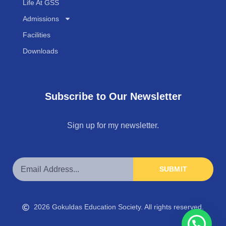
Life At GSS
Admissions
Facilities
Downloads
Subscribe to Our Newsletter
Sign up for my newsletter.
SUBMIT
2026 Gokuldas Education Society. All rights reserved.