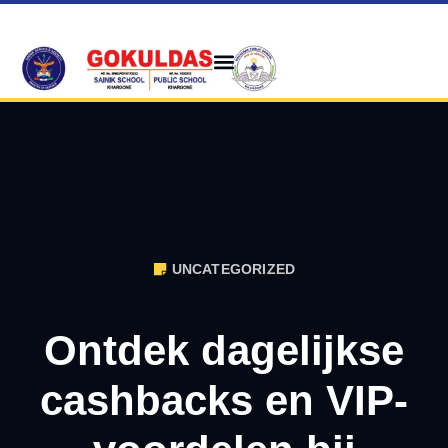
UNCATEGORIZED
Ontdek dagelijkse
cashbacks en VIP-