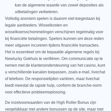
kan de algemene waarde van zowel deposities als
uitbetalingen verbeteren.
Volledig anoniem spelen is daarom niet toegestaan bij
legale aanbieders. Wisselkosten en
wisselkoersschommelingen verschijnen regelmatig voor
bij financiële betalingen. Spelers kunnen om deze reden
meer uitgaven incureren tijdens financiële transacties.
Het is essentieel om de bepaalde algemene regels bij
Newlucky Gokhuis te verifiëren. Om communicatie op te
nemen met de klantenondersteuning van het casino, kunt
u verschillende kanalen toepassen, zoals e-mail, livechat
of telefoon. De responsietijden variëren, maar livechat
biedt meestal de rapste hulp, conform de branche-norm
voor effectieve probleemoplossing.
De inzetvoorwaarden van de High Roller Bonus zijn
vergelijkbaar met andere bonussen op de site, maar met