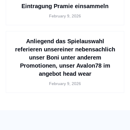
Eintragung Pramie einsammeln
February 9, 2026
Anliegend das Spielauswahl
referieren unsereiner nebensachlich
unser Boni unter anderem
Promotionen, unser Avalon78 im
angebot head wear
February 9, 2026