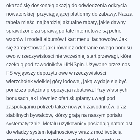
okazać się doskonałą okazją do odwiedzenia odkrycia
nowatorskiej, przyciągającej platformy do zabawy. Nasza
tabela mieści najbardziej aktualne rabaty, jakie dawny
sprawdzone za sprawą portale internetowe są pełne
wzorów i modeli albumów i kart menu. fachowców. Jak
się zarejestrować jak i również odebranie owego bonusu
owo w rzeczywistości nie wcześniej start przewagi, które
czekają pod zawodników HitNSpin.
Używane przez nas
FS wyjąwszy depozytu owe w rzeczywistości
wierzchołek wielkiej góry lodowej, jaką wydaje się być
poniższa potężna propozycja rabatowa. Przy własnych
bonusach jak i również ofert skupiamy uwagi pod
zaspokajaniu potrzeb także nowych zawodników, oraz
stabilnych bywalców, którzy grają na naszym portalu
systematycznie. Metalu użytkownicy posiadają natomiast
do władzy system lojalnościowy wraz z możliwością