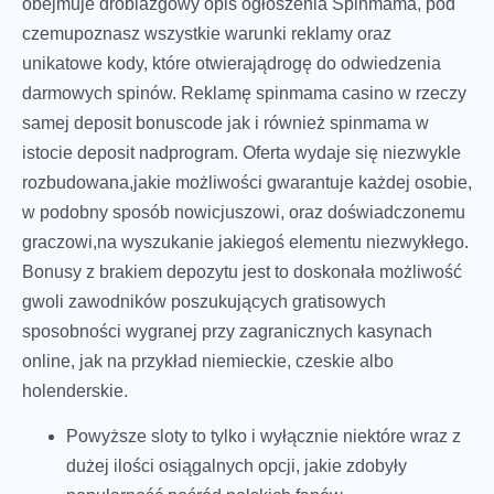
obejmuje drobiazgowy opis ogłoszenia Spinmama, pod
czemupoznasz wszystkie warunki reklamy oraz
unikatowe kody, które otwierajądrogę do odwiedzenia
darmowych spinów. Reklamę spinmama casino w rzeczy
samej deposit bonuscode jak i również spinmama w
istocie deposit nadprogram. Oferta wydaje się niezwykle
rozbudowana,jakie możliwości gwarantuje każdej osobie,
w podobny sposób nowicjuszowi, oraz doświadczonemu
graczowi,na wyszukanie jakiegoś elementu niezwykłego.
Bonusy z brakiem depozytu jest to doskonała możliwość
gwoli zawodników poszukujących gratisowych
sposobności wygranej przy zagranicznych kasynach
online, jak na przykład niemieckie, czeskie albo
holenderskie.
Powyższe sloty to tylko i wyłącznie niektóre wraz z
dużej ilości osiągalnych opcji, jakie zdobyły