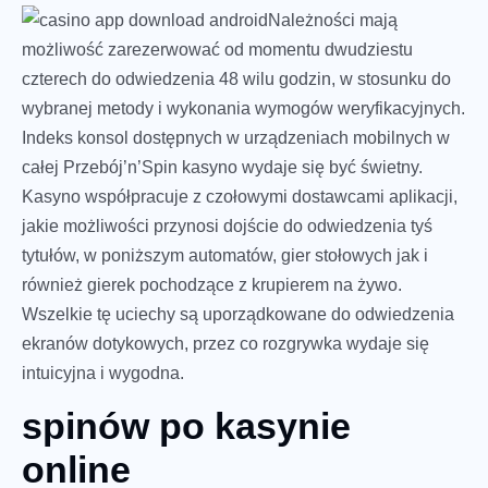
Należności mają
możliwość zarezerwować od momentu dwudziestu
czterech do odwiedzenia 48 wilu godzin, w stosunku do
wybranej metody i wykonania wymogów weryfikacyjnych.
Indeks konsol dostępnych w urządzeniach mobilnych w
całej Przebój’n’Spin kasyno wydaje się być świetny.
Kasyno współpracuje z czołowymi dostawcami aplikacji,
jakie możliwości przynosi dojście do odwiedzenia tyś
tytułów, w poniższym automatów, gier stołowych jak i
również gierek pochodzące z krupierem na żywo.
Wszelkie tę uciechy są uporządkowane do odwiedzenia
ekranów dotykowych, przez co rozgrywka wydaje się
intuicyjna i wygodna.
spinów po kasynie
online