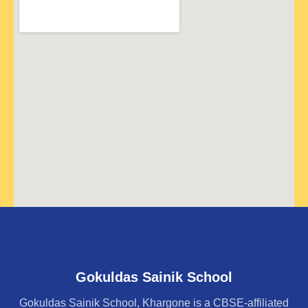
Gokuldas Sainik School
Gokuldas Sainik School, Khargone is a CBSE-affiliated