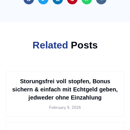
Related
Posts
Storungsfrei voll stopfen, Bonus
sichern & einfach mit Echtgeld geben,
jedweder ohne Einzahlung
February 9, 2026