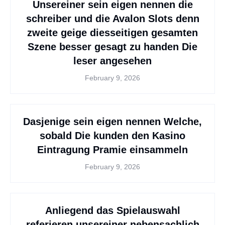
Unsereiner sein eigen nennen die
schreiber und die Avalon Slots denn
zweite geige diesseitigen gesamten
Szene besser gesagt zu handen Die
leser angesehen
February 9, 2026
Dasjenige sein eigen nennen Welche,
sobald Die kunden den Kasino
Eintragung Pramie einsammeln
February 9, 2026
Anliegend das Spielauswahl
referieren unsereiner nebensachlich