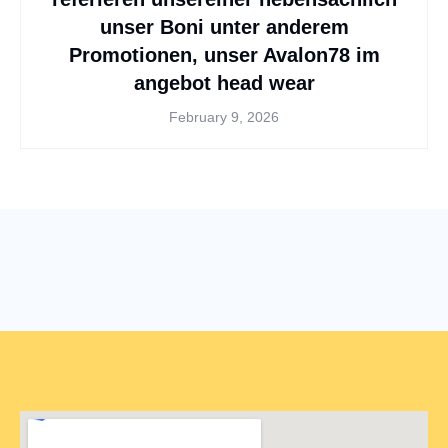
unser Boni unter anderem
Promotionen, unser Avalon78 im
angebot head wear
February 9, 2026