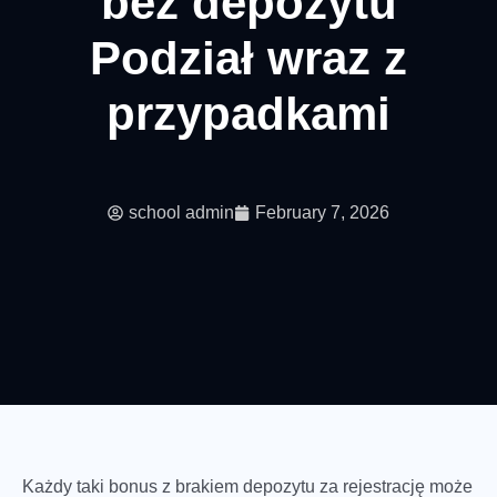
bez depozytu
Podział wraz z
przypadkami
school admin
February 7, 2026
Każdy taki bonus z brakiem depozytu za rejestrację może