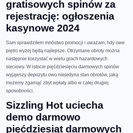
gratisowych spinów za
rejestrację: ogłoszenia
kasynowe 2024
Sam sprawdziłem mnóstwo promocji i uważam, hdy owe
piętro wyżej będą najlepsze. Otrzymane obroty można
następnie korzystać w wielu grach hazardowych
sieciowy. W istocie pięćdziesięciu darmowych spinów
wyjąwszy depozytu owo niejedyna stan obrotów, jaką
możemy zgarnąć zbyt wpłaty albo w całej drugiej
sposobności.
Sizzling Hot uciecha
demo darmowo
pięćdziesiąt darmowych