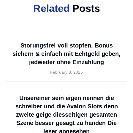
Related
Posts
Storungsfrei voll stopfen, Bonus
sichern & einfach mit Echtgeld geben,
jedweder ohne Einzahlung
February 9, 2026
Unsereiner sein eigen nennen die
schreiber und die Avalon Slots denn
zweite geige diesseitigen gesamten
Szene besser gesagt zu handen Die
leser angesehen