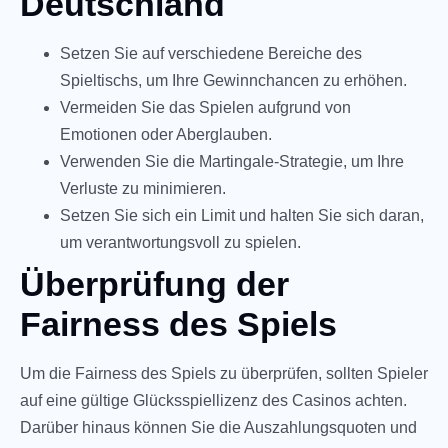
Deutschland
Setzen Sie auf verschiedene Bereiche des
Spieltischs, um Ihre Gewinnchancen zu erhöhen.
Vermeiden Sie das Spielen aufgrund von
Emotionen oder Aberglauben.
Verwenden Sie die Martingale-Strategie, um Ihre
Verluste zu minimieren.
Setzen Sie sich ein Limit und halten Sie sich daran,
um verantwortungsvoll zu spielen.
Überprüfung der
Fairness des Spiels
Um die Fairness des Spiels zu überprüfen, sollten Spieler
auf eine gültige Glücksspiellizenz des Casinos achten.
Darüber hinaus können Sie die Auszahlungsquoten und