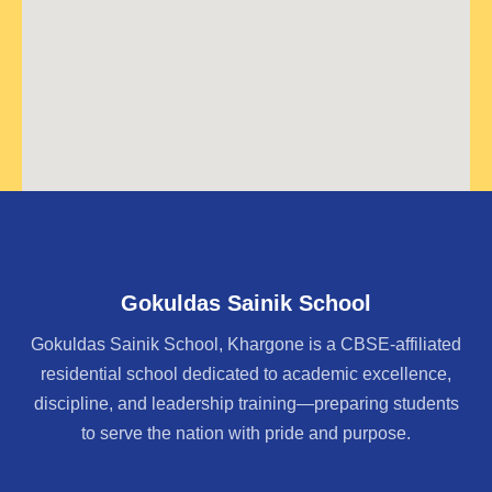
Gokuldas Sainik School
Gokuldas Sainik School, Khargone is a CBSE-affiliated
residential school dedicated to academic excellence,
discipline, and leadership training—preparing students
to serve the nation with pride and purpose.