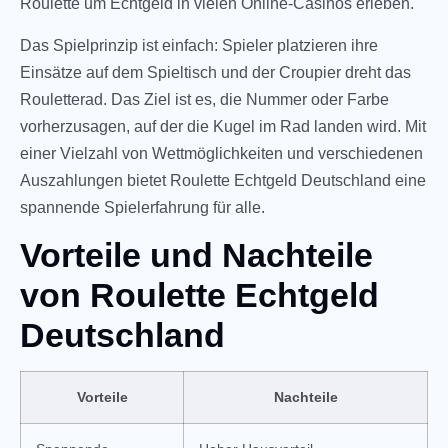
Roulette um Echtgeld in vielen Online-Casinos erleben.
Das Spielprinzip ist einfach: Spieler platzieren ihre
Einsätze auf dem Spieltisch und der Croupier dreht das
Rouletterad. Das Ziel ist es, die Nummer oder Farbe
vorherzusagen, auf der die Kugel im Rad landen wird. Mit
einer Vielzahl von Wettmöglichkeiten und verschiedenen
Auszahlungen bietet Roulette Echtgeld Deutschland eine
spannende Spielerfahrung für alle.
Vorteile und Nachteile
von Roulette Echtgeld
Deutschland
Vorteile
Nachteile