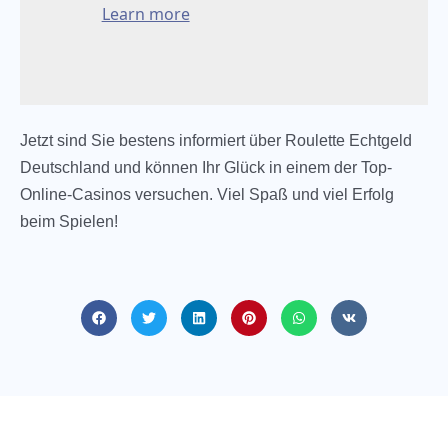
Jetzt sind Sie bestens informiert über Roulette Echtgeld
Deutschland und können Ihr Glück in einem der Top-
Online-Casinos versuchen. Viel Spaß und viel Erfolg
beim Spielen!