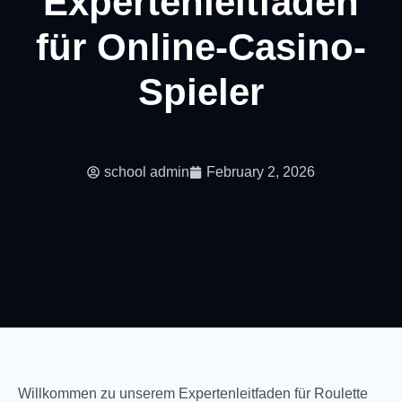
Expertenleitfaden
für Online-Casino-
Spieler
school admin
February 2, 2026
Willkommen zu unserem Expertenleitfaden für Roulette