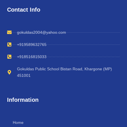
Contact Info
gokuldas2004@yahoo.com
+919589632765
+918516815033
Gokuldas Public School Bistan Road, Khargone (MP)
451001
Information
Home