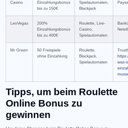
Casino
Einzahlungsbonus
Spielautomaten,
Paysa
bis zu 150€
Blackjack
LeoVegas
200%
Roulette, Live-
Bankü
Einzahlungsbonus
Casino,
Netell
bis zu 400€
Spielautomaten
Mr Green
50 Freispiele
Roulette,
Trustl
ohne Einzahlung
Blackjack,
https:
Spielautomaten
was-s
einza
muss
Tipps, um beim Roulette
Online Bonus zu
gewinnen