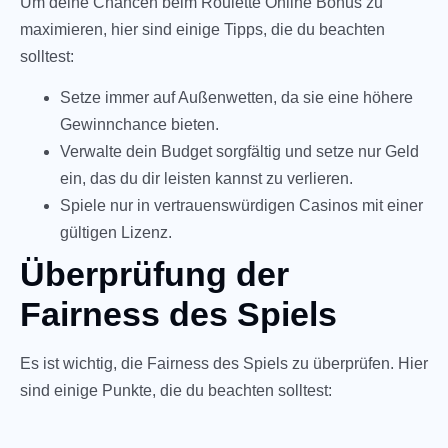
Um deine Chancen beim Roulette Online Bonus zu
maximieren, hier sind einige Tipps, die du beachten
solltest:
Setze immer auf Außenwetten, da sie eine höhere
Gewinnchance bieten.
Verwalte dein Budget sorgfältig und setze nur Geld
ein, das du dir leisten kannst zu verlieren.
Spiele nur in vertrauenswürdigen Casinos mit einer
gültigen Lizenz.
Überprüfung der
Fairness des Spiels
Es ist wichtig, die Fairness des Spiels zu überprüfen. Hier
sind einige Punkte, die du beachten solltest: