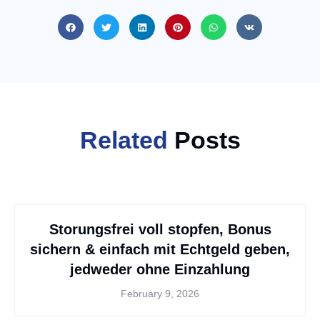
Related
Posts
Storungsfrei voll stopfen, Bonus
sichern & einfach mit Echtgeld geben,
jedweder ohne Einzahlung
February 9, 2026