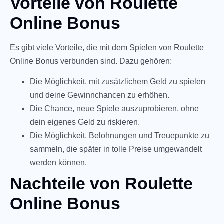
Vorteile von Roulette
Online Bonus
Es gibt viele Vorteile, die mit dem Spielen von Roulette
Online Bonus verbunden sind. Dazu gehören:
Die Möglichkeit, mit zusätzlichem Geld zu spielen
und deine Gewinnchancen zu erhöhen.
Die Chance, neue Spiele auszuprobieren, ohne
dein eigenes Geld zu riskieren.
Die Möglichkeit, Belohnungen und Treuepunkte zu
sammeln, die später in tolle Preise umgewandelt
werden können.
Nachteile von Roulette
Online Bonus