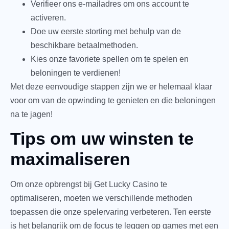
Verifieer ons e-mailadres om ons account te
activeren.
Doe uw eerste storting met behulp van de
beschikbare betaalmethoden.
Kies onze favoriete spellen om te spelen en
beloningen te verdienen!
Met deze eenvoudige stappen zijn we er helemaal klaar
voor om van de opwinding te genieten en die beloningen
na te jagen!
Tips om uw winsten te
maximaliseren
Om onze opbrengst bij Get Lucky Casino te
optimaliseren, moeten we verschillende methoden
toepassen die onze spelervaring verbeteren. Ten eerste
is het belangrijk om de focus te leggen op games met een