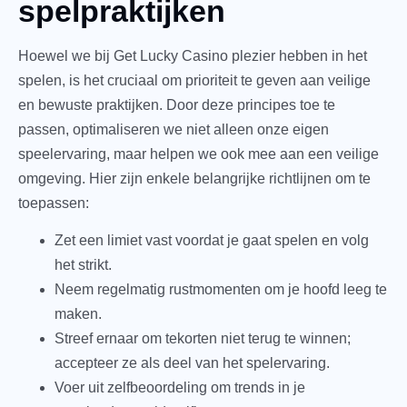
spelpraktijken
Hoewel we bij Get Lucky Casino plezier hebben in het
spelen, is het cruciaal om prioriteit te geven aan veilige
en bewuste praktijken. Door deze principes toe te
passen, optimaliseren we niet alleen onze eigen
speelervaring, maar helpen we ook mee aan een veilige
omgeving. Hier zijn enkele belangrijke richtlijnen om te
toepassen:
Zet een limiet vast voordat je gaat spelen en volg
het strikt.
Neem regelmatig rustmomenten om je hoofd leeg te
maken.
Streef ernaar om tekorten niet terug te winnen;
accepteer ze als deel van het spelervaring.
Voer uit zelfbeoordeling om trends in je