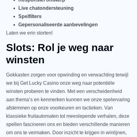
Live chatondersteuning
Spelfilters
Gepersonaliseerde aanbevelingen
Laten we erin storten!
Slots: Rol je weg naar
winsten
Gokkasten zorgen voor opwinding en verwachting terwijl
we bij Get Lucky Casino onze weg naar potentiële
winsten proberen te vinden. Met een verscheidenheid
aan thema’s en kenmerken kunnen we onze spelervaring
afstemmen op onze voorkeuren en tactieken. Van
klassieke fruitautomaten tot meeslepende verhalen, deze
spellen fascineren ons en bieden verschillende manieren
om ons te vermaken. Door inzicht te krijgen in winlijnen,