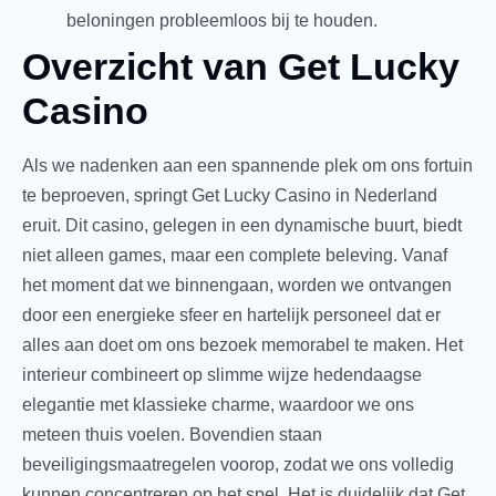
beloningen probleemloos bij te houden.
Overzicht van Get Lucky
Casino
Als we nadenken aan een spannende plek om ons fortuin
te beproeven, springt Get Lucky Casino in Nederland
eruit. Dit casino, gelegen in een dynamische buurt, biedt
niet alleen games, maar een complete beleving. Vanaf
het moment dat we binnengaan, worden we ontvangen
door een energieke sfeer en hartelijk personeel dat er
alles aan doet om ons bezoek memorabel te maken. Het
interieur combineert op slimme wijze hedendaagse
elegantie met klassieke charme, waardoor we ons
meteen thuis voelen. Bovendien staan
beveiligingsmaatregelen voorop, zodat we ons volledig
kunnen concentreren op het spel. Het is duidelijk dat Get