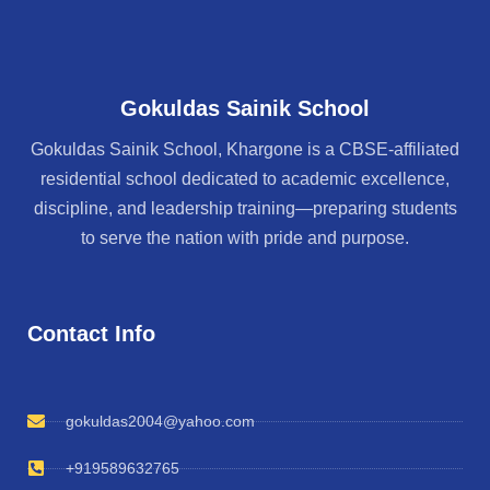
Gokuldas Sainik School
Gokuldas Sainik School, Khargone is a CBSE-affiliated
residential school dedicated to academic excellence,
discipline, and leadership training—preparing students
to serve the nation with pride and purpose.
Contact Info
gokuldas2004@yahoo.com
+919589632765