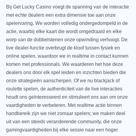
Bij Get Lucky Casino voegt de spanning van de interactie
met echte dealers een extra dimensie toe aan onze
spelervaring. We worden volledig ondergedompeld in de
actie, waarbij elke kaart die wordt omgedraaid en elke
worp van de dobbelstenen onze opwinding verhoogt. De
live dealer-functie overbrugt de kloof tussen fysiek en
online spelen, waardoor we in realtime in contact kunnen
komen met professionals. We waarderen het hoe deze
dealers ons door elk spel leiden en inzichten bieden die
onze strategieën aanscherpen. Of we nu blackjack of
roulette spelen, de authenticiteit van de live interacties
houdt ons geïnteresseerd en stimuleert ons aan om onze
vaardigheden te verbeteren. Met realtime actie binnen
handbereik zijn we niet zomaar spelers; we maken deel
uit van een steeds veranderende community, die onze
gamingvaardigheden bij elke sessie naar een hoger