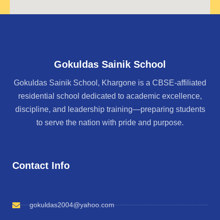
Gokuldas Sainik School
Gokuldas Sainik School, Khargone is a CBSE-affiliated
residential school dedicated to academic excellence,
discipline, and leadership training—preparing students
to serve the nation with pride and purpose.
Contact Info
gokuldas2004@yahoo.com