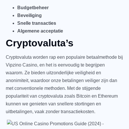
Budgetbeheer
Beveiliging
Snelle transacties
Algemene acceptatie
Cryptovaluta’s
Cryptovaluta worden rap een populaire betaalmethode bij
Vipzino Casino, en het is eenvoudig te begrijpen
waarom. Ze bieden uitzonderlijke veiligheid en
anonimiteit, waardoor onze betalingen veiliger zijn dan
met conventionele methoden. Met de stijgende
populariteit van cryptovaluta zoals Bitcoin en Ethereum
kunnen we genieten van snellere stortingen en
uitbetalingen, vaak zonder transactiekosten.