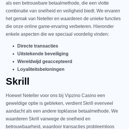
als een betrouwbare betaalmethode, die een vlotte
combinatie van snelheid en veiligheid biedt. We ervaren
het gemak van Neteller en waarderen de unieke functies
die onze online game-ervaring verbeteren. Hieronder
enkele aspecten die we speciaal voordelig vinden:
Directe transacties
Uitstekende beveiliging
Wereldwijd geaccepteerd
Loyaliteitsbeloningen
Skrill
Hoewel Neteller voor ons bij Vipzino Casino een
geweldige optie is gebleken, verdient Skrill evenveel
aandacht als een andere topklasse betaalmethode. We
waarderen Skrill vanwege de snelheid en
betrouwbaarheid, waardoor transacties probleemloos