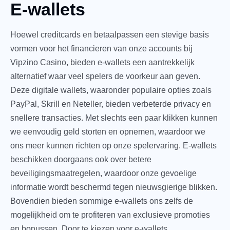
E-wallets
Hoewel creditcards en betaalpassen een stevige basis
vormen voor het financieren van onze accounts bij
Vipzino Casino, bieden e-wallets een aantrekkelijk
alternatief waar veel spelers de voorkeur aan geven.
Deze digitale wallets, waaronder populaire opties zoals
PayPal, Skrill en Neteller, bieden verbeterde privacy en
snellere transacties. Met slechts een paar klikken kunnen
we eenvoudig geld storten en opnemen, waardoor we
ons meer kunnen richten op onze spelervaring. E-wallets
beschikken doorgaans ook over betere
beveiligingsmaatregelen, waardoor onze gevoelige
informatie wordt beschermd tegen nieuwsgierige blikken.
Bovendien bieden sommige e-wallets ons zelfs de
mogelijkheid om te profiteren van exclusieve promoties
en bonussen. Door te kiezen voor e-wallets