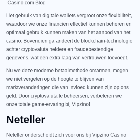
Het gebruik van digitale wallets vergroot onze flexibiliteit,
waardoor we onze financiën effectief kunnen beheren en
optimaal gebruik kunnen maken van het aanbod van het
casino. Bovendien garandeert de blockchain-technologie
achter cryptovaluta heldere en fraudebestendige
gegevens, wat een extra laag van vertrouwen toevoegt.
Nu we deze moderne betaalmethode omarmen, mogen
we niet vergeten op de hoogte te blijven van
marktveranderingen die van invloed kunnen zijn op ons
geld. Door cryptovaluta te beheersen, verbeteren we
onze totale game-ervaring bij Vipzino!
Neteller
Neteller onderscheidt zich voor ons bij Vipzino Casino