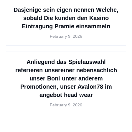
Dasjenige sein eigen nennen Welche,
sobald Die kunden den Kasino
Eintragung Pramie einsammeln
February 9, 2026
Anliegend das Spielauswahl
referieren unsereiner nebensachlich
unser Boni unter anderem
Promotionen, unser Avalon78 im
angebot head wear
February 9, 2026