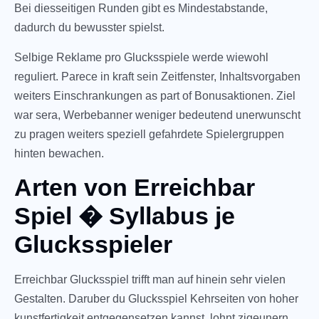
Bei diesseitigen Runden gibt es Mindestabstande,
dadurch du bewusster spielst.
Selbige Reklame pro Glucksspiele werde wiewohl
reguliert. Parece in kraft sein Zeitfenster, Inhaltsvorgaben
weiters Einschrankungen as part of Bonusaktionen. Ziel
war sera, Werbebanner weniger bedeutend unerwunscht
zu pragen weiters speziell gefahrdete Spielergruppen
hinten bewachen.
Arten von Erreichbar
Spiel � Syllabus je
Glucksspieler
Erreichbar Glucksspiel trifft man auf hinein sehr vielen
Gestalten. Daruber du Glucksspiel Kehrseiten von hoher
kunstfertigkeit entgegensetzen kannst, lohnt zigeunern