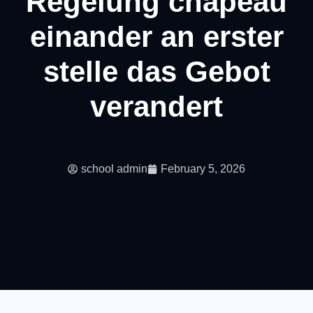
Regelung chapeau
einander an erster
stelle das Gebot
verandert
school admin
February 5, 2026