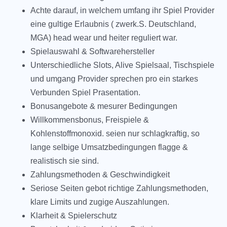
Achte darauf, in welchem umfang ihr Spiel Provider
eine gultige Erlaubnis ( zwerk.S. Deutschland,
MGA) head wear und heiter reguliert war.
Spielauswahl & Softwarehersteller
Unterschiedliche Slots, Alive Spielsaal, Tischspiele
und umgang Provider sprechen pro ein starkes
Verbunden Spiel Prasentation.
Bonusangebote & mesurer Bedingungen
Willkommensbonus, Freispiele &
Kohlenstoffmonoxid. seien nur schlagkraftig, so
lange selbige Umsatzbedingungen flagge &
realistisch sie sind.
Zahlungsmethoden & Geschwindigkeit
Seriose Seiten gebot richtige Zahlungsmethoden,
klare Limits und zugige Auszahlungen.
Klarheit & Spielerschutz