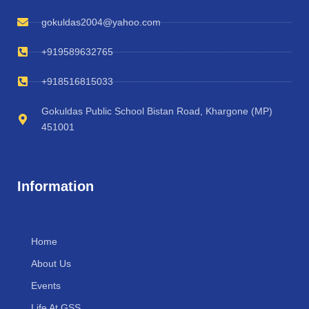
gokuldas2004@yahoo.com
+919589632765
+918516815033
Gokuldas Public School Bistan Road, Khargone (MP)
451001
Information
Home
About Us
Events
Life At GSS