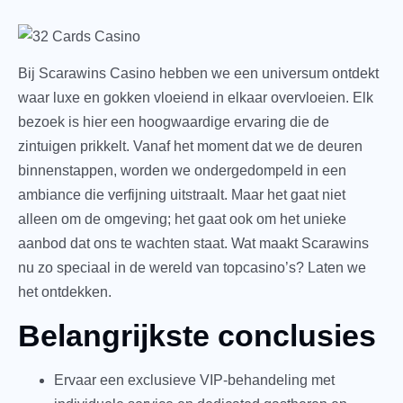
Bij Scarawins Casino hebben we een universum ontdekt
waar luxe en gokken vloeiend in elkaar overvloeien. Elk
bezoek is hier een hoogwaardige ervaring die de
zintuigen prikkelt. Vanaf het moment dat we de deuren
binnenstappen, worden we ondergedompeld in een
ambiance die verfijning uitstraalt. Maar het gaat niet
alleen om de omgeving; het gaat ook om het unieke
aanbod dat ons te wachten staat. Wat maakt Scarawins
nu zo speciaal in de wereld van topcasino’s? Laten we
het ontdekken.
Belangrijkste conclusies
Ervaar een exclusieve VIP-behandeling met