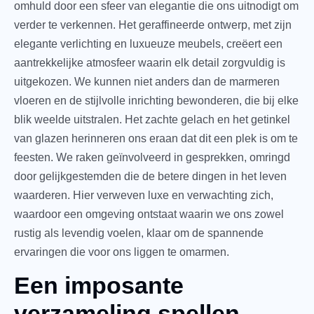
omhuld door een sfeer van elegantie die ons uitnodigt om
verder te verkennen. Het geraffineerde ontwerp, met zijn
elegante verlichting en luxueuze meubels, creëert een
aantrekkelijke atmosfeer waarin elk detail zorgvuldig is
uitgekozen. We kunnen niet anders dan de marmeren
vloeren en de stijlvolle inrichting bewonderen, die bij elke
blik weelde uitstralen. Het zachte gelach en het getinkel
van glazen herinneren ons eraan dat dit een plek is om te
feesten. We raken geïnvolveerd in gesprekken, omringd
door gelijkgestemden die de betere dingen in het leven
waarderen. Hier verweven luxe en verwachting zich,
waardoor een omgeving ontstaat waarin we ons zowel
rustig als levendig voelen, klaar om de spannende
ervaringen die voor ons liggen te omarmen.
Een imposante
verzameling spellen