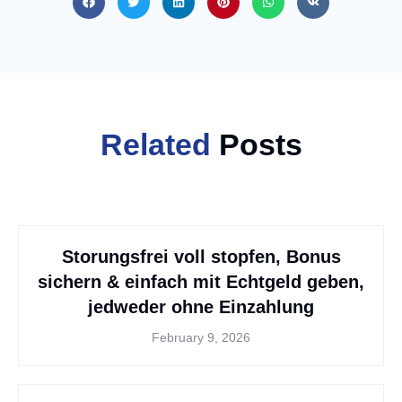
Related
Posts
Storungsfrei voll stopfen, Bonus
sichern & einfach mit Echtgeld geben,
jedweder ohne Einzahlung
February 9, 2026