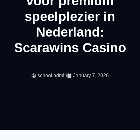
voor premium
speelplezier in
Nederland:
Scarawins Casino
school admin
January 7, 2026