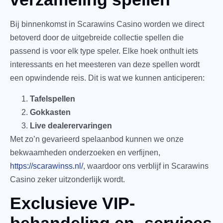
Bij binnenkomst in Scarawins Casino worden we direct
betoverd door de uitgebreide collectie spellen die
passend is voor elk type speler. Elke hoek onthult iets
interessants en het meesteren van deze spellen wordt
een opwindende reis. Dit is wat we kunnen anticiperen:
Tafelspellen
Gokkasten
Live dealerervaringen
Met zo’n gevarieerd spelaanbod kunnen we onze
bekwaamheden onderzoeken en verfijnen,
https://scarawinss.nl/
, waardoor ons verblijf in Scarawins
Casino zeker uitzonderlijk wordt.
Exclusieve VIP-
behandeling en -services