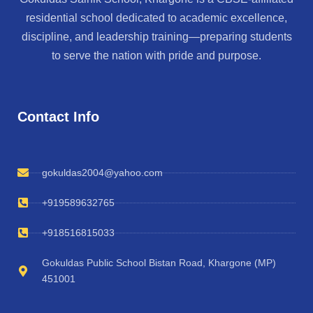
residential school dedicated to academic excellence,
discipline, and leadership training—preparing students
to serve the nation with pride and purpose.
Contact Info
gokuldas2004@yahoo.com
+919589632765
+918516815033
Gokuldas Public School Bistan Road, Khargone (MP)
451001