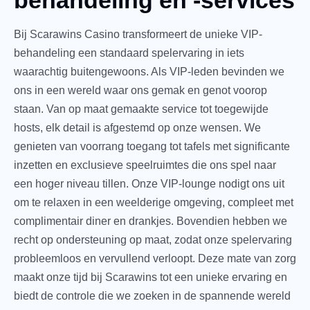
Bij Scarawins Casino transformeert de unieke VIP-
behandeling een standaard spelervaring in iets
waarachtig buitengewoons. Als VIP-leden bevinden we
ons in een wereld waar ons gemak en genot voorop
staan. Van op maat gemaakte service tot toegewijde
hosts, elk detail is afgestemd op onze wensen. We
genieten van voorrang toegang tot tafels met significante
inzetten en exclusieve speelruimtes die ons spel naar
een hoger niveau tillen. Onze VIP-lounge nodigt ons uit
om te relaxen in een weelderige omgeving, compleet met
complimentair diner en drankjes. Bovendien hebben we
recht op ondersteuning op maat, zodat onze spelervaring
probleemloos en vervullend verloopt. Deze mate van zorg
maakt onze tijd bij Scarawins tot een unieke ervaring en
biedt de controle die we zoeken in de spannende wereld