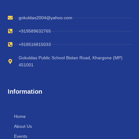
gokuldas2004@yahoo.com
+919589632765
+918516815033
Gokuldas Public School Bistan Road, Khargone (MP)
451001
Information
Home
About Us
Events