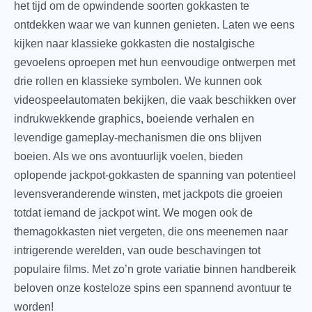
het tijd om de opwindende soorten gokkasten te
ontdekken waar we van kunnen genieten. Laten we eens
kijken naar klassieke gokkasten die nostalgische
gevoelens oproepen met hun eenvoudige ontwerpen met
drie rollen en klassieke symbolen. We kunnen ook
videospeelautomaten bekijken, die vaak beschikken over
indrukwekkende graphics, boeiende verhalen en
levendige gameplay-mechanismen die ons blijven
boeien. Als we ons avontuurlijk voelen, bieden
oplopende jackpot-gokkasten de spanning van potentieel
levensveranderende winsten, met jackpots die groeien
totdat iemand de jackpot wint. We mogen ook de
themagokkasten niet vergeten, die ons meenemen naar
intrigerende werelden, van oude beschavingen tot
populaire films. Met zo’n grote variatie binnen handbereik
beloven onze kosteloze spins een spannend avontuur te
worden!