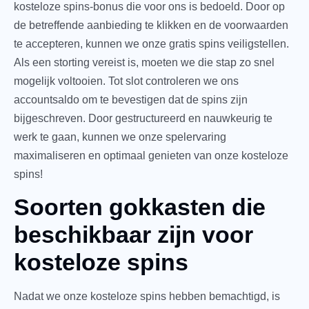
kosteloze spins-bonus die voor ons is bedoeld. Door op
de betreffende aanbieding te klikken en de voorwaarden
te accepteren, kunnen we onze gratis spins veiligstellen.
Als een storting vereist is, moeten we die stap zo snel
mogelijk voltooien. Tot slot controleren we ons
accountsaldo om te bevestigen dat de spins zijn
bijgeschreven. Door gestructureerd en nauwkeurig te
werk te gaan, kunnen we onze spelervaring
maximaliseren en optimaal genieten van onze kosteloze
spins!
Soorten gokkasten die
beschikbaar zijn voor
kosteloze spins
Nadat we onze kosteloze spins hebben bemachtigd, is