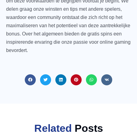
om deze voorwaarden te begrijpen voordat je begint. We
delen graag onze winsten en tips met andere spelers,
waardoor een community ontstaat die zich richt op het
maximaliseren van het potentieel van deze aantrekkelijke
bonus. Over het algemeen bieden de gratis spins een
inspirerende ervaring die onze passie voor online gaming
bevordert.
Related
Posts