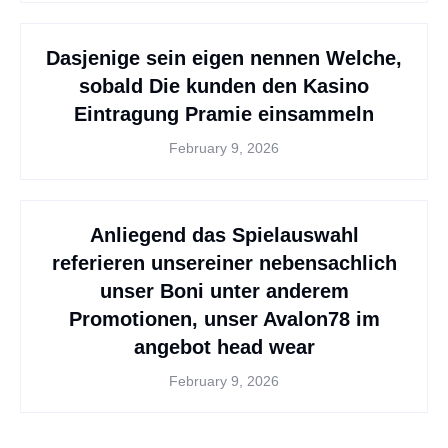
Dasjenige sein eigen nennen Welche,
sobald Die kunden den Kasino
Eintragung Pramie einsammeln
February 9, 2026
Anliegend das Spielauswahl
referieren unsereiner nebensachlich
unser Boni unter anderem
Promotionen, unser Avalon78 im
angebot head wear
February 9, 2026