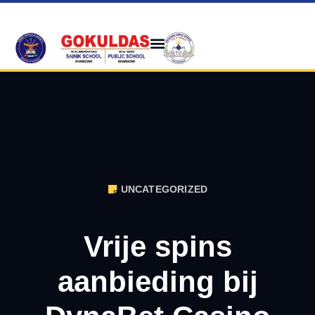
UNCATEGORIZED
Vrije spins
aanbieding bij