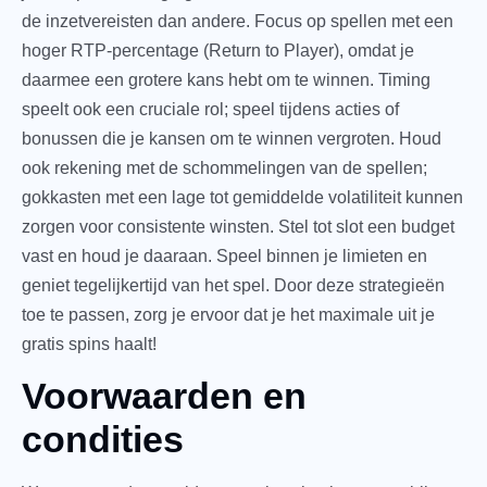
de inzetvereisten dan andere. Focus op spellen met een
hoger RTP-percentage (Return to Player), omdat je
daarmee een grotere kans hebt om te winnen. Timing
speelt ook een cruciale rol; speel tijdens acties of
bonussen die je kansen om te winnen vergroten. Houd
ook rekening met de schommelingen van de spellen;
gokkasten met een lage tot gemiddelde volatiliteit kunnen
zorgen voor consistente winsten. Stel tot slot een budget
vast en houd je daaraan. Speel binnen je limieten en
geniet tegelijkertijd van het spel. Door deze strategieën
toe te passen, zorg je ervoor dat je het maximale uit je
gratis spins haalt!
Voorwaarden en
condities