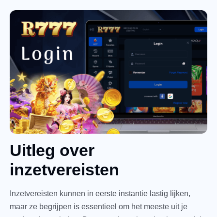
Uitleg over
inzetvereisten
Inzetvereisten kunnen in eerste instantie lastig lijken,
maar ze begrijpen is essentieel om het meeste uit je