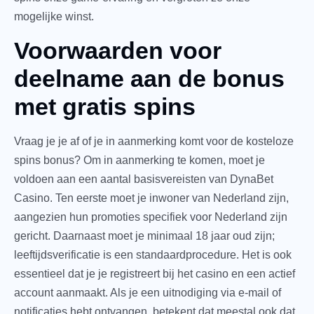
mogelijke winst.
Voorwaarden voor
deelname aan de bonus
met gratis spins
Vraag je je af of je in aanmerking komt voor de kosteloze
spins bonus? Om in aanmerking te komen, moet je
voldoen aan een aantal basisvereisten van DynaBet
Casino. Ten eerste moet je inwoner van Nederland zijn,
aangezien hun promoties specifiek voor Nederland zijn
gericht. Daarnaast moet je minimaal 18 jaar oud zijn;
leeftijdsverificatie is een standaardprocedure. Het is ook
essentieel dat je je registreert bij het casino en een actief
account aanmaakt. Als je een uitnodiging via e-mail of
notificaties hebt ontvangen, betekent dat meestal ook dat