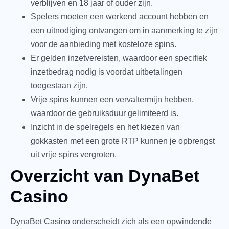
verblijven en 18 jaar of ouder zijn.
Spelers moeten een werkend account hebben en
een uitnodiging ontvangen om in aanmerking te zijn
voor de aanbieding met kosteloze spins.
Er gelden inzetvereisten, waardoor een specifiek
inzetbedrag nodig is voordat uitbetalingen
toegestaan zijn.
Vrije spins kunnen een vervaltermijn hebben,
waardoor de gebruiksduur gelimiteerd is.
Inzicht in de spelregels en het kiezen van
gokkasten met een grote RTP kunnen je opbrengst
uit vrije spins vergroten.
Overzicht van DynaBet
Casino
DynaBet Casino onderscheidt zich als een opwindende