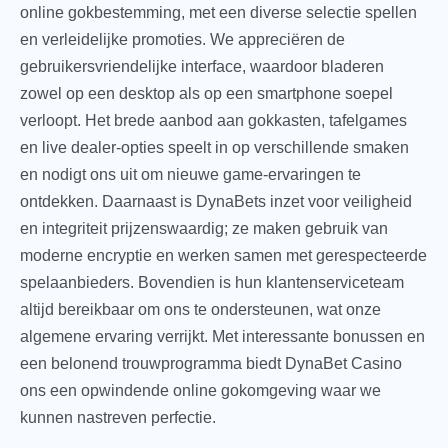
online gokbestemming, met een diverse selectie spellen
en verleidelijke promoties. We appreciëren de
gebruikersvriendelijke interface, waardoor bladeren
zowel op een desktop als op een smartphone soepel
verloopt. Het brede aanbod aan gokkasten, tafelgames
en live dealer-opties speelt in op verschillende smaken
en nodigt ons uit om nieuwe game-ervaringen te
ontdekken. Daarnaast is DynaBets inzet voor veiligheid
en integriteit prijzenswaardig; ze maken gebruik van
moderne encryptie en werken samen met gerespecteerde
spelaanbieders. Bovendien is hun klantenserviceteam
altijd bereikbaar om ons te ondersteunen, wat onze
algemene ervaring verrijkt. Met interessante bonussen en
een belonend trouwprogramma biedt DynaBet Casino
ons een opwindende online gokomgeving waar we
kunnen nastreven perfectie.