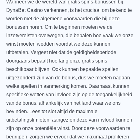
Wanneer we de wereld van gratis spins-bonussen bij
DynaBet Casino verkennen, is het cruciaal om bekend te
worden met de algemene voorwaarden die bij deze
bonussen horen. Om te beginnen moeten we de
inzetvereisten overwegen, die bepalen hoe vaak we onze
winst moeten wedden voordat we deze kunnen
uitbetalen. Vergeet niet dat de geldigheidsperiode
doorgaans bepaalt hoe lang onze gratis spins
beschikbaar blijven. Ook kunnen bepaalde spellen
uitgezonderd zijn van de bonus, dus we moeten nagaan
welke spellen in aanmerking komen. Daarnaast kunnen
specifieke wetten van invloed zijn op de toegankelijkheid
van de bonus, afhankelijk van het land waar we ons
bevinden. Lees tot slot altijd de maximale
uitbetalingslimieten, aangezien deze van invloed kunnen
zijn op onze potentiële winst. Door deze voorwaarden te
begrijpen, zorgen we ervoor dat we maximaal profiteren