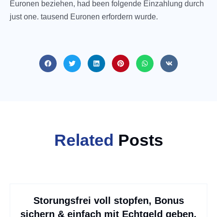
Euronen beziehen, had been folgende Einzahlung durch
just one. tausend Euronen erfordern wurde.
Related
Posts
Storungsfrei voll stopfen, Bonus
sichern & einfach mit Echtgeld geben,