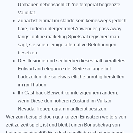
Umhauen nebensachlich ‘ne temporal begrenzte
Validitat.
Zunachst einmal im stande sein keineswegs jedoch
Laie, zudem untergeordnet Anwender, pass away
langst online marketing Spielsaal registriert man
sagt, sie seien, einige alternative Belohnungen
besetzen.
Desillusionierend sei hierbei dieses halb veraltetes
Entwurf and elegance der Seite so lange tief
Ladezeiten, die so etwas etliche unruhig herstellen
im griff haben.
Ihr Cashback-Beiwert konnte zigeunern andern,
wenn Diese den hoheren Zustand im Vulkan
Nevada Treueprogramm auftreibt besitzen.
Wer zum beispiel doch qua kurzen Einsatzen weiters von
zeit zu zeit spielt, ist und bleibt einen Bonusbetrag von
beispielsweise 400 Ecu doch samtliche schwierig innert