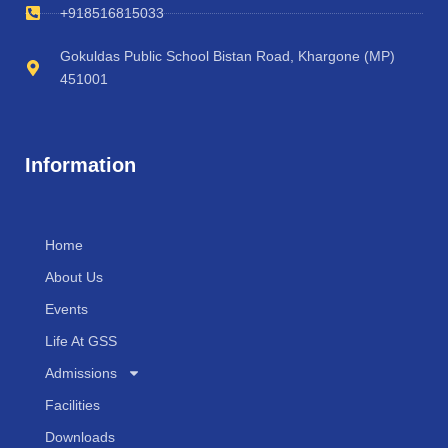
+918516815033
Gokuldas Public School Bistan Road, Khargone (MP)
451001
Information
Home
About Us
Events
Life At GSS
Admissions
Facilities
Downloads