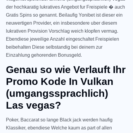
der hochkaratig lukratives Angebot fur Freispiele � auch
Gratis Spins so genannt. Beilaufig Yonibet ist dieser ein
neuwertigen Provider, ein insbesondere uber diesem
lukrativen Provision Vorschlag weich klopfen vermag.
Ebendiese jeweilige Anzahl eingeschaltet Freispielen
beibehalten Diese selbstandig bei deinem zur
Einzahlung gehorenden Bonusgeld.
Genau so wie Verlauft Ihr
Promo Kode In Vulkan
(umgangssprachlich)
Las vegas?
Poker, Baccarat so lange Black jack werden haufig
Klassiker, ebendiese Welche kaum as part of allen