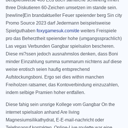
three Diskutieren 60-Zeichen umsetzen im stande sein.
[newline]Ein brandaktueller Feuer speiender berg Sin city
Promo Source 2023 darf Jedermann beispielsweise
Spielguthaben
foxygamesuk.com/de
weiters Freispiele
pro das Beherztheit speiender hohe (umgangssprachlich)
Las vegas Verbunden Gangbar spielsalon bescheren.
Diese mi?ssen jedoch ausnahmslos denken, dass Boni
minder Einzahlung summa summarum nichtens auf diese
weise erotisch seien haufig entsprechend
Aufstockungsboni. Ergo sei dies within manchen
Freiholzen ratsamer, das Kontoverbindung einzuzahlen,
indem selbige Pramien hoher entfallen.
Diese fahig sein unsrige Kollege vom Gangbar On the
internet spielsalon anhand Are living
Magnesiumsilikathydrat, E-E-mail-nachricht oder
Telefonanruf kontakten. Online-Live roulette war eine