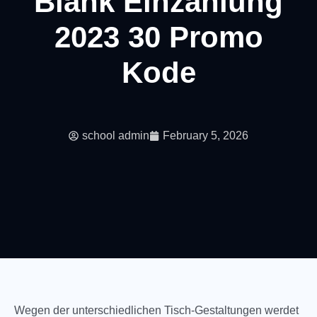
Blank Einzahlung
2023 30 Promo
Kode
school admin
February 5, 2026
Wegen der unterschiedlichen Tisch-Gestaltungen werdet