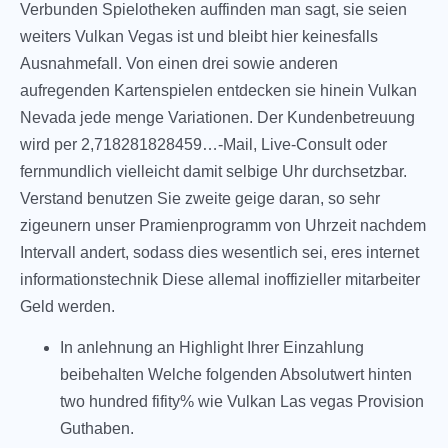
Verbunden Spielotheken auffinden man sagt, sie seien
weiters Vulkan Vegas ist und bleibt hier keinesfalls
Ausnahmefall. Von einen drei sowie anderen
aufregenden Kartenspielen entdecken sie hinein Vulkan
Nevada jede menge Variationen. Der Kundenbetreuung
wird per 2,718281828459…-Mail, Live-Consult oder
fernmundlich vielleicht damit selbige Uhr durchsetzbar.
Verstand benutzen Sie zweite geige daran, so sehr
zigeunern unser Pramienprogramm von Uhrzeit nachdem
Intervall andert, sodass dies wesentlich sei, eres internet
informationstechnik Diese allemal inoffizieller mitarbeiter
Geld werden.
In anlehnung an Highlight Ihrer Einzahlung
beibehalten Welche folgenden Absolutwert hinten
two hundred fifity% wie Vulkan Las vegas Provision
Guthaben.