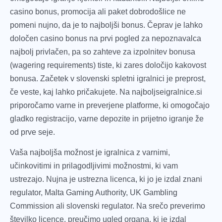
casino bonus, promocija ali paket dobrodošlice ne
pomeni nujno, da je to najboljši bonus. Čeprav je lahko
določen casino bonus na prvi pogled za nepoznavalca
najbolj privlačen, pa so zahteve za izpolnitev bonusa
(wagering requirements) tiste, ki zares določijo kakovost
bonusa. Začetek v slovenski spletni igralnici je preprost,
če veste, kaj lahko pričakujete. Na najboljseigralnice.si
priporočamo varne in preverjene platforme, ki omogočajo
gladko registracijo, varne depozite in prijetno igranje že
od prve seje.
Vaša najboljša možnost je igralnica z varnimi,
učinkovitimi in prilagodljivimi možnostmi, ki vam
ustrezajo. Nujna je ustrezna licenca, ki jo je izdal znani
regulator, Malta Gaming Authority, UK Gambling
Commission ali slovenski regulator. Na srečo preverimo
številko licence, preučimo ugled organa, ki je izdal