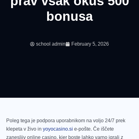
prav vsak okus 500
bonusa
school admin
February 5, 2026
Poleg tega je podpora uporabnikom na voljo 24/7 prek
klepeta v živo in
yoyocasino.si
e-pošte. Če iščete
zanesljiv online casino, kjer boste lahko varno igrali z