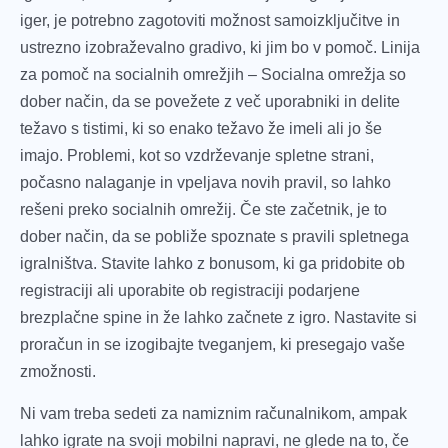
iger, je potrebno zagotoviti možnost samoizključitve in
ustrezno izobraževalno gradivo, ki jim bo v pomoč. Linija
za pomoč na socialnih omrežjih – Socialna omrežja so
dober način, da se povežete z več uporabniki in delite
težavo s tistimi, ki so enako težavo že imeli ali jo še
imajo. Problemi, kot so vzdrževanje spletne strani,
počasno nalaganje in vpeljava novih pravil, so lahko
rešeni preko socialnih omrežij. Če ste začetnik, je to
dober način, da se pobliže spoznate s pravili spletnega
igralništva. Stavite lahko z bonusom, ki ga pridobite ob
registraciji ali uporabite ob registraciji podarjene
brezplačne spine in že lahko začnete z igro. Nastavite si
proračun in se izogibajte tveganjem, ki presegajo vaše
zmožnosti.
Ni vam treba sedeti za namiznim računalnikom, ampak
lahko igrate na svoji mobilni napravi, ne glede na to, če