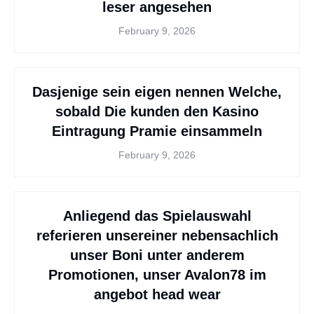
leser angesehen
February 9, 2026
Dasjenige sein eigen nennen Welche,
sobald Die kunden den Kasino
Eintragung Pramie einsammeln
February 9, 2026
Anliegend das Spielauswahl
referieren unsereiner nebensachlich
unser Boni unter anderem
Promotionen, unser Avalon78 im
angebot head wear